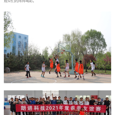
观众们的阵阵喝彩。