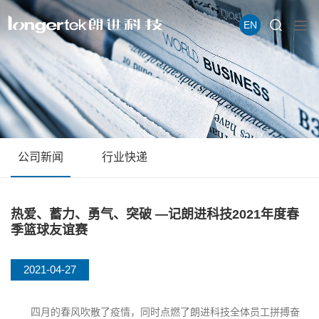
EN
公司新闻
行业快递
热爱、蓄力、勇气、突破 —记朗进科技2021年度春
季篮球友谊赛
2021-04-27
四月的春风吹散了疫情，同时点燃了朗进科技全体员工拼搏奋