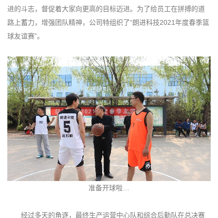
进的斗志，督促着大家向更高的目标迈进。为了给员工在拼搏的道
路上蓄力，增强团队精神，公司特组织了“朗进科技2021年度春季篮
球友谊赛”。
准备开球啦…
经过多天的角逐，最终生产运营中心队和综合后勤队在总决赛