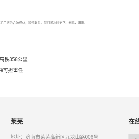
了您的合法权益，欢迎联系。我们将及时更正、删除，谢谢。
高铁358公里
通可担重任
莱芜
在
地址：济南市莱芜高新区九龙山路006号