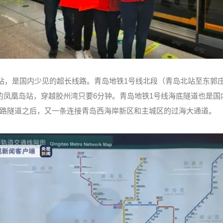
车站，是国内少见的超长线路。青岛地铁1号线北段（青岛北站至东郭庄
的凤凰岛站，穿越胶州湾只要6分钟。青岛地铁1号线海底隧道也是
路隧道之后，又一条连接青岛西海岸新区和主城区的过海大通道。