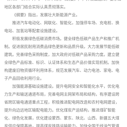
地区各部门结合实际认真贯彻落实。
《纲要》指出，发展壮大新能源产业。
推进汽车电动化、网联化、智能化，加强停车场、充电桩、换
电站、加氢站等配套设施建设。
积极发展绿色低碳消费市场。健全绿色低碳产品生产和推广机
制。促进居民耐用消费品绿色更新和品质升级。大力发展节能低碳
建筑。完善绿色采购制度，加大政府对低碳产品采购力度。建立健
全绿色产品标准、标识、认证体系和生态产品价值实现机制。加快
构建废旧物资循环利用体系，规范发展汽车、动力电池、家电、电
子产品回收利用行业。
加强能源基础设施建设。提升电网安全和智能化水平，优化电
力生产和输送通道布局，完善电网主网架布局和结构，有序建设跨
省跨区输电通道重点工程，积极推进配电网改造和农村电网建设，
提升向边远地区输配电能力。优化煤炭产运结构，推进煤矿智能
化、绿色化发展，优化建设蒙西、蒙东、陕北、山西、新疆五大煤
炭供应保障基地，提高煤炭铁路运输能力。加快全国干线油气管道