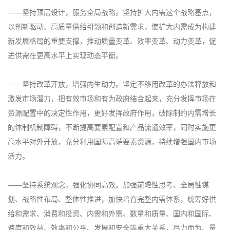
——坚持顶层设计，服务全局战略。坚持扩大内需这个战略基点，
以创新驱动、高质量供给引领和创造新需求，使扩大内需成为构建
新发展格局的重要支撑，推动质量变革、效率变革、动力变革，促
进供需在更高水平上实现动态平衡。
——坚持改革开放，增强内生动力。坚定不移用改革的办法释放和
激发市场潜力，把有效市场和有为政府结合起来，充分发挥市场在
资源配置中的决定性作用，更好发挥政府作用，破除制约内需增长
的体制机制障碍，不断提高要素配置和产品流通效率，同时实施更
高水平对外开放，充分利用国际高端要素资源，持续增强国内市场
活力。
——坚持系统观念，强化协同高效。加强前瞻性思考、全局性谋
划、战略性布局、整体性推进，加快培育完整内需体系，统筹好供
给和需求、消费和投资、内需和外需、数量和质量、国内和国际、
速度和效益、效率和公平、发展和安全等重大关系，尽力而为、量