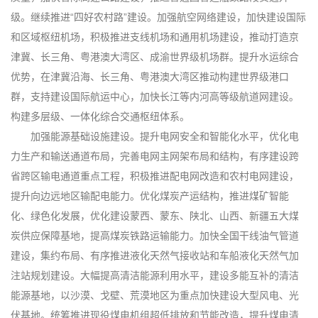
级。继续推进“四好农村路”建设。加强航空网络建设，加快建设国际
和区域枢纽机场，积极推进支线机场和通用机场建设，推动打造京
津冀、长三角、粤港澳大湾区、成渝世界级机场群。提升水运综合
优势，在津冀沿海、长三角、粤港澳大湾区推动构建世界级港口
群，支持建设国际航运中心，加快长江等内河高等级航道网建设。
构建多层级、一体化综合交通枢纽体系。
加强能源基础设施建设。提升电网安全和智能化水平，优化电
力生产和输送通道布局，完善电网主网架布局和结构，有序建设跨
省跨区输电通道重点工程，积极推进配电网改造和农村电网建设，
提升向边远地区输配电能力。优化煤炭产运结构，推进煤矿智能
化、绿色化发展，优化建设蒙西、蒙东、陕北、山西、新疆五大煤
炭供应保障基地，提高煤炭铁路运输能力。加快全国干线油气管道
建设，集约布局、有序推进液化天然气接收站和车船液化天然气加
注站规划建设。大幅提高清洁能源利用水平，建设多能互补的清洁
能源基地，以沙漠、戈壁、荒漠地区为重点加快建设大型风电、光
伏基地。统筹推进现役煤电机组超低排放和节能改造，提升煤电清