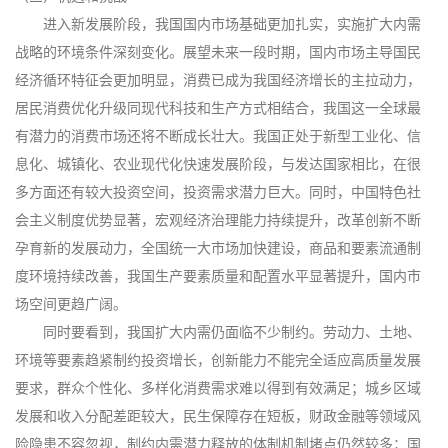
进入新发展阶段，我国国内市场基础更加扎实，实施扩大内需
战略的环境条件深刻变化。展望未来一段时期，国内市场主导国民
经济循环特征会更加明显，消费已成为我国经济增长的主拉动力，
居民消费优化升级同现代科技和生产方式相结合，我国这一全球最
有潜力的消费市场还将不断成长壮大。我国正处于新型工业化、信
息化、城镇化、农业现代化快速发展阶段，与发达国家相比，在很
多方面还有较大投资空间，投资需求潜力巨大。同时，中国特色社
会主义制度优势显著，宏观经济治理能力持续提升，改革创新不断
孕育新的发展动力，全国统一大市场加快建设，商品和要素流通制
度环境持续改善，我国生产要素质量和配置水平显著提升，国内市
场空间更趋广阔。
同时要看到，我国扩大内需仍面临不少制约。劳动力、土地、
环境等要素趋紧制约投资增长，创新能力不能完全适应高质量发展
要求，群众个性化、多样化消费需求难以得到有效满足；城乡区域
发展和收入分配差距较大，民生保障存在短板，财政金融等领域风
险隐患不容忽视，制约内需潜力释放的体制机制堵点仍然较多；国