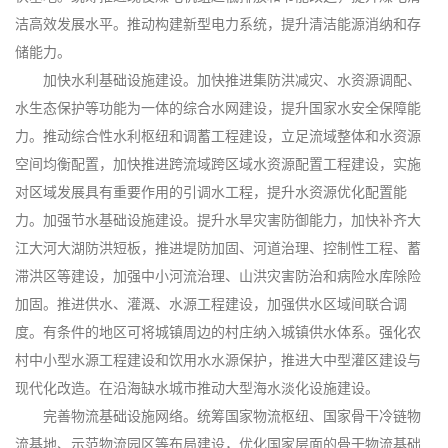
洁高效发展水平。推动构建新型电力系统，提升清洁能源消纳和存
储能力。
加快水利基础设施建设。加快推进集防洪减灾、水资源调配、
水生态保护等功能为一体的综合水网建设，提升国家水安全保障能
力。推动综合性水利枢纽和调蓄工程建设，立足流域整体和水资源
空间均衡配置，加快推进跨流域跨区域水资源配置工程建设，实施
对区域发展具有重要作用的引调水工程，提升水资源优化配置能
力。加强节水基础设施建设。提升水旱灾害防御能力，加快补齐大
江大河大湖防洪短板，推进堤防加固、河道治理、控制性工程、蓄
滞洪区等建设，加强中小河流治理、山洪灾害防治和病险水库除险
加固。推进供水、灌溉、水源工程建设，加强供水区域间联合调
度。有条件的地区可将城镇周边的村庄纳入城镇供水体系。强化农
村中小型水源工程建设和饮用水水源保护，推进大中型灌区建设与
现代化改造。在沿海缺水城市推动大型海水淡化设施建设。
完善物流基础设施网络。统筹国家物流枢纽、国家骨干冷链物
流基地、示范物流园区等布局建设，优化国家层面的骨干物流基础