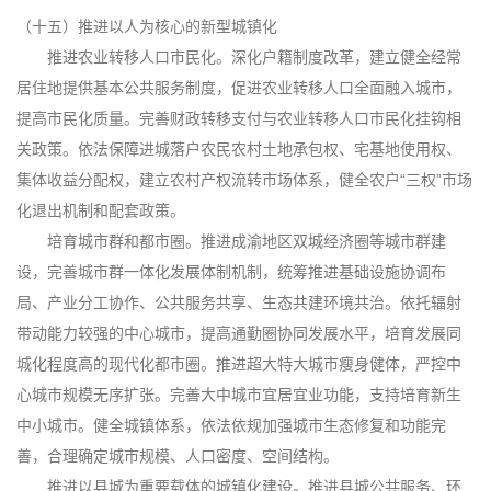
（十五）推进以人为核心的新型城镇化
推进农业转移人口市民化。深化户籍制度改革，建立健全经常
居住地提供基本公共服务制度，促进农业转移人口全面融入城市，
提高市民化质量。完善财政转移支付与农业转移人口市民化挂钩相
关政策。依法保障进城落户农民农村土地承包权、宅基地使用权、
集体收益分配权，建立农村产权流转市场体系，健全农户“三权”市场
化退出机制和配套政策。
培育城市群和都市圈。推进成渝地区双城经济圈等城市群建
设，完善城市群一体化发展体制机制，统筹推进基础设施协调布
局、产业分工协作、公共服务共享、生态共建环境共治。依托辐射
带动能力较强的中心城市，提高通勤圈协同发展水平，培育发展同
城化程度高的现代化都市圈。推进超大特大城市瘦身健体，严控中
心城市规模无序扩张。完善大中城市宜居宜业功能，支持培育新生
中小城市。健全城镇体系，依法依规加强城市生态修复和功能完
善，合理确定城市规模、人口密度、空间结构。
推进以县城为重要载体的城镇化建设。推进县城公共服务、环