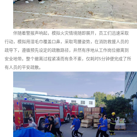
伴随着警报声响起，模拟火灾情境随即展开，员工们迅速采取
行动，模拟用湿毛巾覆盖口鼻，采取弯腰姿势，在消防救援人员的
疏导下，遵循预先设定的疏散路径，井然有序地从工作岗位撤离到
安全地带。整个撤离过程紧凑而有条不紊，仅耗时5分钟便完成了所
有人员的平安疏散。