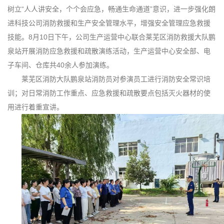
树立“人人讲安全，个个会应急，畅通生命通道”意识，进一步强化朗
进科技公司消防救援和生产安全管理水平，增强安全管理应急救援
技能。8月10日下午，公司生产运营中心联合莱芜区消防救援大队鹏
泉站开展消防应急救援和疏散演练活动，生产运营中心安全部、电
子车间、仓库共40余人参加演练。
莱芜区消防大队鹏泉站消防员对参演员工进行消防安全常识培
训；对日常消防工作重点、应急救援和疏散要点包括灭火器材的使
用进行着重宣讲。