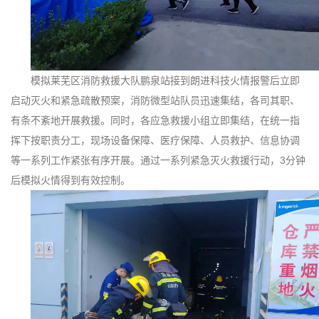
模拟莱芜区消防救援大队鹏泉站接到朗进科技火情报警后立即
启动灭火和紧急疏散预案，消防微型站队员迅速集结，各司其职、
有条不紊地开展救援。同时，各应急救援小组立即集结，在统一指
挥下按职责分工，现场设备保障、医疗保障、人员救护、信息协调
等一系列工作紧张有序开展。通过一系列紧急灭火救援行动，3分钟
后模拟火情得到有效控制。