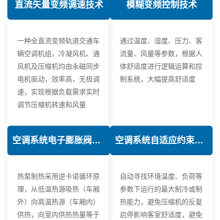
直流矢量变频调速技术
模糊变频控制技术
一种全直流变频轨道交通车
通过温度、湿度、压力、客
辆空调机组，冷凝风机、通
流量、风量等参数，根据人
风机及压缩机均由永磁同步
体舒适度进行逻辑运算和控
电机驱动，效率高，无极调
制系统，大幅提高舒适度
速，实现根据负载需求实时
调节压缩机转速和风量
空调系统电子膨胀阀热力学优化技术
空调系统自适应约束控制技术
热泵制热采用逆卡诺循环原
自动寻找环境温度、负荷等
理，从低温热源吸热（车厢
参数下运行的最大制冷或制
外）向高温热源（车厢内）
热能力，避免压缩机的反复
供热，向室内供热热量等于
启停影响客室舒适度，避免