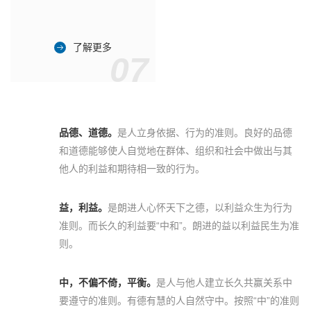
了解更多
07
品德、道德。
是人立身依据、行为的准则。良好的品德
和道德能够使人自觉地在群体、组织和社会中做出与其
他人的利益和期待相一致的行为。
益，利益。
是朗进人心怀天下之德，以利益众生为行为
准则。而长久的利益要“中和”。朗进的益以利益民生为准
则。
中，不偏不倚，平衡。
是人与他人建立长久共赢关系中
要遵守的准则。有德有慧的人自然守中。按照“中”的准则