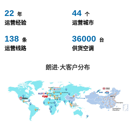
24
49
年
个
运营经验
运营城市
153
40000
条
台
运营线路
供货空调
朗进·大客户分布