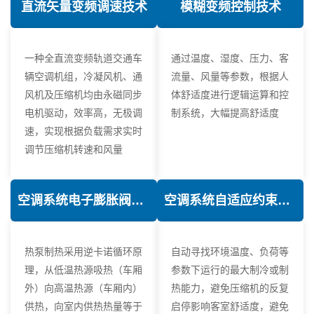
直流矢量变频调速技术
模糊变频控制技术
一种全直流变频轨道交通车
通过温度、湿度、压力、客
辆空调机组，冷凝风机、通
流量、风量等参数，根据人
风机及压缩机均由永磁同步
体舒适度进行逻辑运算和控
电机驱动，效率高，无极调
制系统，大幅提高舒适度
速，实现根据负载需求实时
调节压缩机转速和风量
空调系统电子膨胀阀热力学优化技术
空调系统自适应约束控制技术
热泵制热采用逆卡诺循环原
自动寻找环境温度、负荷等
理，从低温热源吸热（车厢
参数下运行的最大制冷或制
外）向高温热源（车厢内）
热能力，避免压缩机的反复
供热，向室内供热热量等于
启停影响客室舒适度，避免