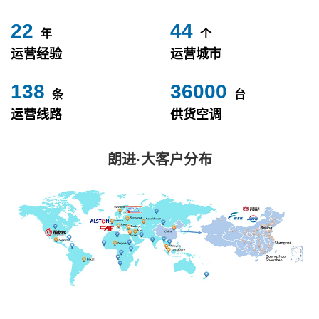
24
49
年
个
运营经验
运营城市
153
40000
条
台
运营线路
供货空调
朗进·大客户分布