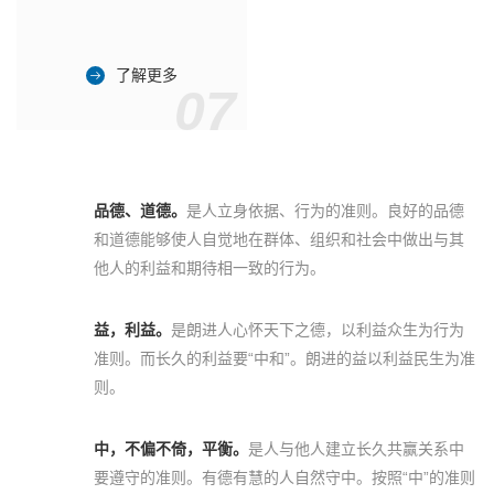
了解更多
07
品德、道德。
是人立身依据、行为的准则。良好的品德
和道德能够使人自觉地在群体、组织和社会中做出与其
他人的利益和期待相一致的行为。
益，利益。
是朗进人心怀天下之德，以利益众生为行为
准则。而长久的利益要“中和”。朗进的益以利益民生为准
则。
中，不偏不倚，平衡。
是人与他人建立长久共赢关系中
要遵守的准则。有德有慧的人自然守中。按照“中”的准则