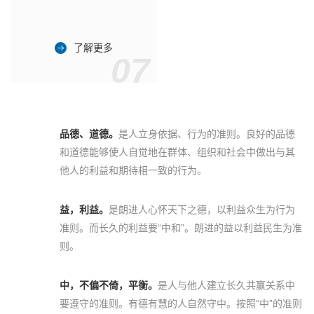
了解更多
07
品德、道德。
是人立身依据、行为的准则。良好的品德
和道德能够使人自觉地在群体、组织和社会中做出与其
他人的利益和期待相一致的行为。
益，利益。
是朗进人心怀天下之德，以利益众生为行为
准则。而长久的利益要“中和”。朗进的益以利益民生为准
则。
中，不偏不倚，平衡。
是人与他人建立长久共赢关系中
要遵守的准则。有德有慧的人自然守中。按照“中”的准则