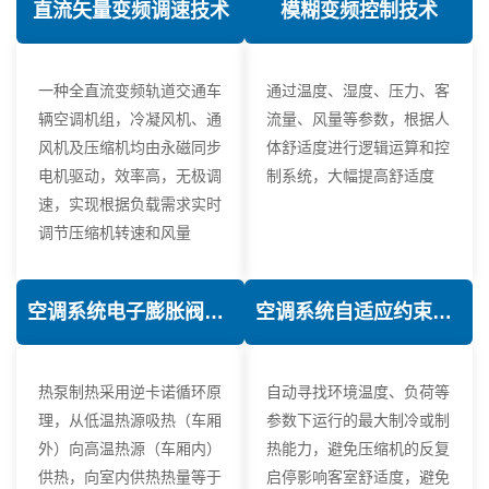
直流矢量变频调速技术
模糊变频控制技术
一种全直流变频轨道交通车
通过温度、湿度、压力、客
辆空调机组，冷凝风机、通
流量、风量等参数，根据人
风机及压缩机均由永磁同步
体舒适度进行逻辑运算和控
电机驱动，效率高，无极调
制系统，大幅提高舒适度
速，实现根据负载需求实时
调节压缩机转速和风量
空调系统电子膨胀阀热力学优化技术
空调系统自适应约束控制技术
热泵制热采用逆卡诺循环原
自动寻找环境温度、负荷等
理，从低温热源吸热（车厢
参数下运行的最大制冷或制
外）向高温热源（车厢内）
热能力，避免压缩机的反复
供热，向室内供热热量等于
启停影响客室舒适度，避免