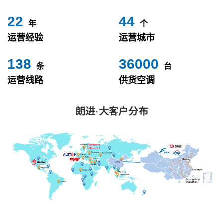
24
49
年
个
运营经验
运营城市
153
40000
条
台
运营线路
供货空调
朗进·大客户分布