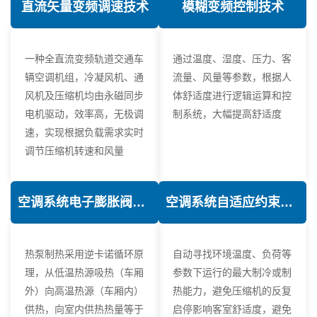
直流矢量变频调速技术
模糊变频控制技术
一种全直流变频轨道交通车
通过温度、湿度、压力、客
辆空调机组，冷凝风机、通
流量、风量等参数，根据人
风机及压缩机均由永磁同步
体舒适度进行逻辑运算和控
电机驱动，效率高，无极调
制系统，大幅提高舒适度
速，实现根据负载需求实时
调节压缩机转速和风量
空调系统电子膨胀阀热力学优化技术
空调系统自适应约束控制技术
热泵制热采用逆卡诺循环原
自动寻找环境温度、负荷等
理，从低温热源吸热（车厢
参数下运行的最大制冷或制
外）向高温热源（车厢内）
热能力，避免压缩机的反复
供热，向室内供热热量等于
启停影响客室舒适度，避免