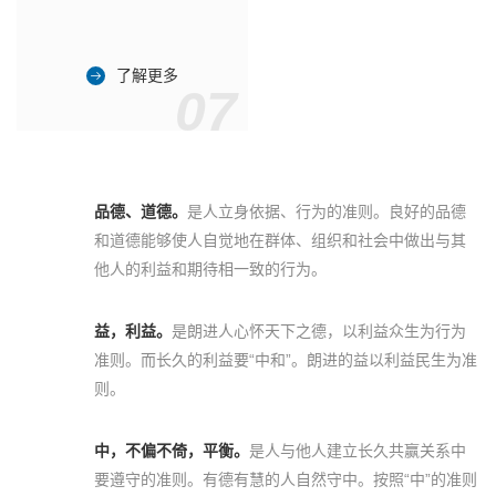
了解更多
07
品德、道德。
是人立身依据、行为的准则。良好的品德
和道德能够使人自觉地在群体、组织和社会中做出与其
他人的利益和期待相一致的行为。
益，利益。
是朗进人心怀天下之德，以利益众生为行为
准则。而长久的利益要“中和”。朗进的益以利益民生为准
则。
中，不偏不倚，平衡。
是人与他人建立长久共赢关系中
要遵守的准则。有德有慧的人自然守中。按照“中”的准则