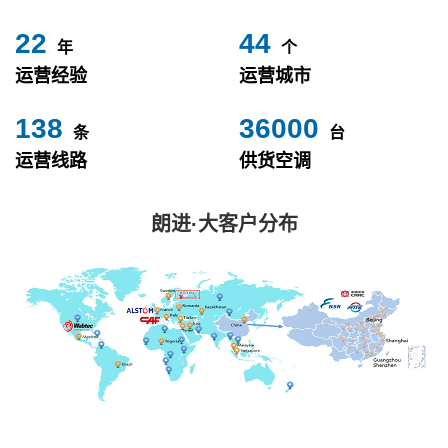
24
49
年
个
运营经验
运营城市
153
40000
条
台
运营线路
供货空调
朗进·大客户分布