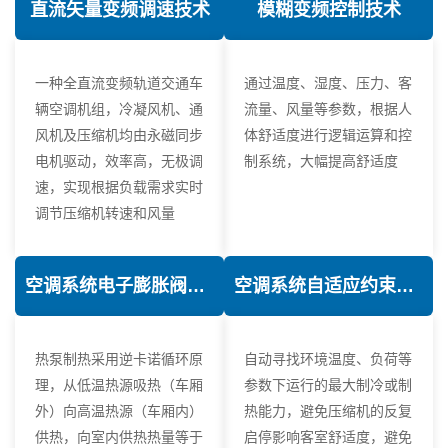
直流矢量变频调速技术
模糊变频控制技术
一种全直流变频轨道交通车
通过温度、湿度、压力、客
辆空调机组，冷凝风机、通
流量、风量等参数，根据人
风机及压缩机均由永磁同步
体舒适度进行逻辑运算和控
电机驱动，效率高，无极调
制系统，大幅提高舒适度
速，实现根据负载需求实时
调节压缩机转速和风量
空调系统电子膨胀阀热力学优化技术
空调系统自适应约束控制技术
热泵制热采用逆卡诺循环原
自动寻找环境温度、负荷等
理，从低温热源吸热（车厢
参数下运行的最大制冷或制
外）向高温热源（车厢内）
热能力，避免压缩机的反复
供热，向室内供热热量等于
启停影响客室舒适度，避免