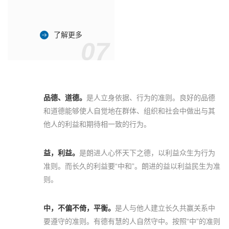
了解更多
07
品德、道德。
是人立身依据、行为的准则。良好的品德
和道德能够使人自觉地在群体、组织和社会中做出与其
他人的利益和期待相一致的行为。
益，利益。
是朗进人心怀天下之德，以利益众生为行为
准则。而长久的利益要“中和”。朗进的益以利益民生为准
则。
中，不偏不倚，平衡。
是人与他人建立长久共赢关系中
要遵守的准则。有德有慧的人自然守中。按照“中”的准则