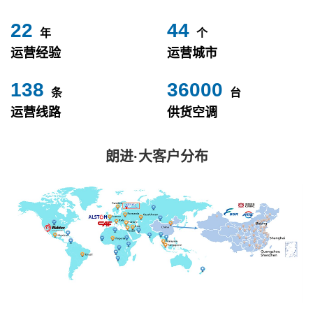
24
49
年
个
运营经验
运营城市
153
40000
条
台
运营线路
供货空调
朗进·大客户分布