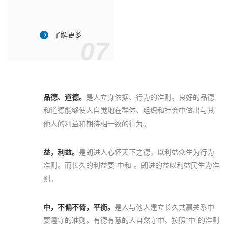
了解更多
07
品德、道德。
是人立身依据、行为的准则。良好的品德
和道德能够使人自觉地在群体、组织和社会中做出与其
他人的利益和期待相一致的行为。
益，利益。
是朗进人心怀天下之德，以利益众生为行为
准则。而长久的利益要“中和”。朗进的益以利益民生为准
则。
中，不偏不倚，平衡。
是人与他人建立长久共赢关系中
要遵守的准则。有德有慧的人自然守中。按照“中”的准则