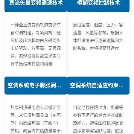
直流矢量变频调速技术
模糊变频控制技术
一种全直流变频轨道交通车
通过温度、湿度、压力、客
辆空调机组，冷凝风机、通
流量、风量等参数，根据人
风机及压缩机均由永磁同步
体舒适度进行逻辑运算和控
电机驱动，效率高，无极调
制系统，大幅提高舒适度
速，实现根据负载需求实时
调节压缩机转速和风量
空调系统电子膨胀阀热力学优化技术
空调系统自适应约束控制技术
热泵制热采用逆卡诺循环原
自动寻找环境温度、负荷等
理，从低温热源吸热（车厢
参数下运行的最大制冷或制
外）向高温热源（车厢内）
热能力，避免压缩机的反复
供热，向室内供热热量等于
启停影响客室舒适度，避免