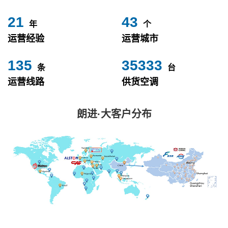
24
49
年
个
运营经验
运营城市
153
40000
条
台
运营线路
供货空调
朗进·大客户分布