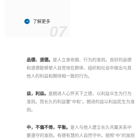
了解更多
07
品德、道德。
是人立身依据、行为的准则。良好的品德
和道德能够使人自觉地在群体、组织和社会中做出与其
他人的利益和期待相一致的行为。
益，利益。
是朗进人心怀天下之德，以利益众生为行为
准则。而长久的利益要“中和”。朗进的益以利益民生为准
则。
中，不偏不倚，平衡。
是人与他人建立长久共赢关系中
要遵守的准则。有德有慧的人自然守中。按照“中”的准则