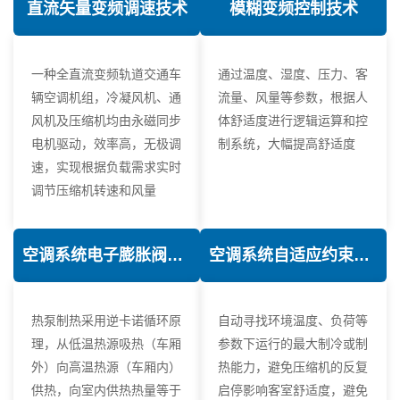
直流矢量变频调速技术
模糊变频控制技术
一种全直流变频轨道交通车
通过温度、湿度、压力、客
辆空调机组，冷凝风机、通
流量、风量等参数，根据人
风机及压缩机均由永磁同步
体舒适度进行逻辑运算和控
电机驱动，效率高，无极调
制系统，大幅提高舒适度
速，实现根据负载需求实时
调节压缩机转速和风量
空调系统电子膨胀阀热力学优化技术
空调系统自适应约束控制技术
热泵制热采用逆卡诺循环原
自动寻找环境温度、负荷等
理，从低温热源吸热（车厢
参数下运行的最大制冷或制
外）向高温热源（车厢内）
热能力，避免压缩机的反复
供热，向室内供热热量等于
启停影响客室舒适度，避免