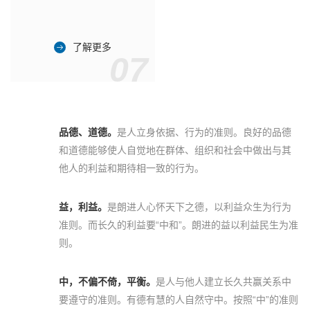
了解更多
07
品德、道德。
是人立身依据、行为的准则。良好的品德
和道德能够使人自觉地在群体、组织和社会中做出与其
他人的利益和期待相一致的行为。
益，利益。
是朗进人心怀天下之德，以利益众生为行为
准则。而长久的利益要“中和”。朗进的益以利益民生为准
则。
中，不偏不倚，平衡。
是人与他人建立长久共赢关系中
要遵守的准则。有德有慧的人自然守中。按照“中”的准则