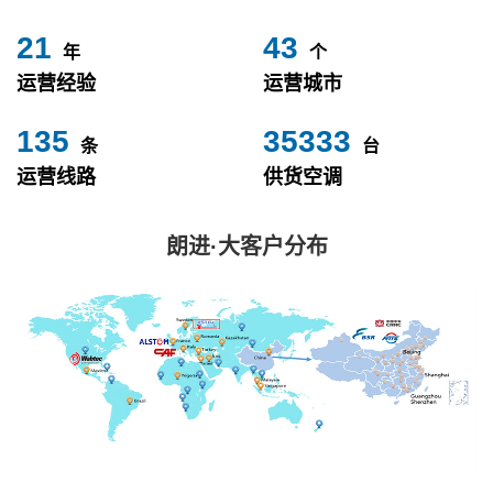
24
49
年
个
运营经验
运营城市
153
40000
条
台
运营线路
供货空调
朗进·大客户分布