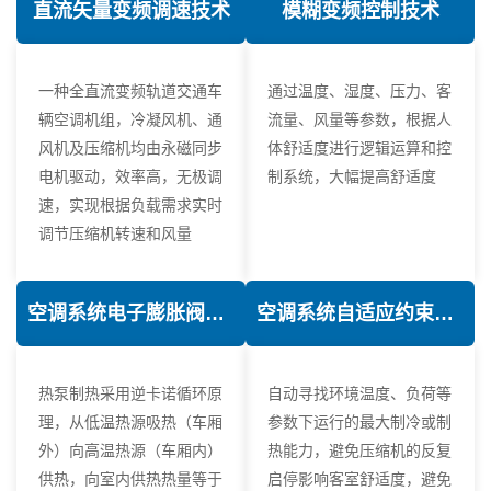
直流矢量变频调速技术
模糊变频控制技术
一种全直流变频轨道交通车
通过温度、湿度、压力、客
辆空调机组，冷凝风机、通
流量、风量等参数，根据人
风机及压缩机均由永磁同步
体舒适度进行逻辑运算和控
电机驱动，效率高，无极调
制系统，大幅提高舒适度
速，实现根据负载需求实时
调节压缩机转速和风量
空调系统电子膨胀阀热力学优化技术
空调系统自适应约束控制技术
热泵制热采用逆卡诺循环原
自动寻找环境温度、负荷等
理，从低温热源吸热（车厢
参数下运行的最大制冷或制
外）向高温热源（车厢内）
热能力，避免压缩机的反复
供热，向室内供热热量等于
启停影响客室舒适度，避免