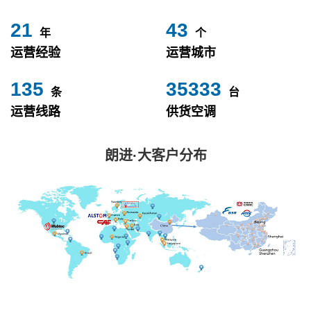
24
49
年
个
运营经验
运营城市
153
40000
条
台
运营线路
供货空调
朗进·大客户分布