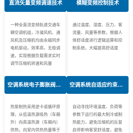
直流矢量变频调速技术
模糊变频控制技术
一种全直流变频轨道交通车
通过温度、湿度、压力、客
辆空调机组，冷凝风机、通
流量、风量等参数，根据人
风机及压缩机均由永磁同步
体舒适度进行逻辑运算和控
电机驱动，效率高，无极调
制系统，大幅提高舒适度
速，实现根据负载需求实时
调节压缩机转速和风量
空调系统电子膨胀阀热力学优化技术
空调系统自适应约束控制技术
热泵制热采用逆卡诺循环原
自动寻找环境温度、负荷等
理，从低温热源吸热（车厢
参数下运行的最大制冷或制
外）向高温热源（车厢内）
热能力，避免压缩机的反复
供热，向室内供热热量等于
启停影响客室舒适度，避免