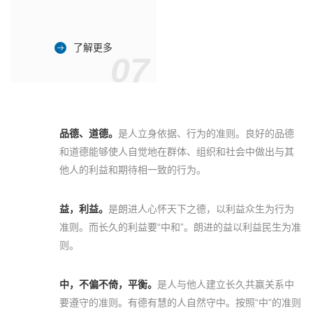
了解更多
07
品德、道德。
是人立身依据、行为的准则。良好的品德
和道德能够使人自觉地在群体、组织和社会中做出与其
他人的利益和期待相一致的行为。
益，利益。
是朗进人心怀天下之德，以利益众生为行为
准则。而长久的利益要“中和”。朗进的益以利益民生为准
则。
中，不偏不倚，平衡。
是人与他人建立长久共赢关系中
要遵守的准则。有德有慧的人自然守中。按照“中”的准则