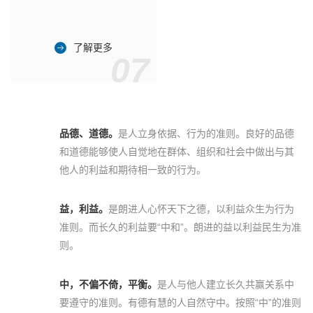
了解更多
07
品德、道德。
是人立身依据、行为的准则。良好的品德
和道德能够使人自觉地在群体、组织和社会中做出与其
他人的利益和期待相一致的行为。
益，利益。
是朗进人心怀天下之德，以利益众生为行为
准则。而长久的利益要“中和”。朗进的益以利益民生为准
则。
中，不偏不倚，平衡。
是人与他人建立长久共赢关系中
要遵守的准则。有德有慧的人自然守中。按照“中”的准则