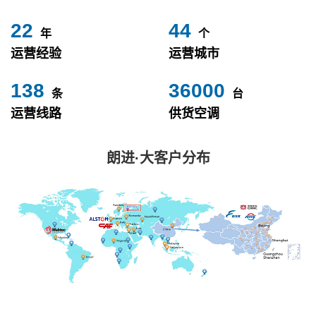
24
49
年
个
运营经验
运营城市
153
40000
条
台
运营线路
供货空调
朗进·大客户分布