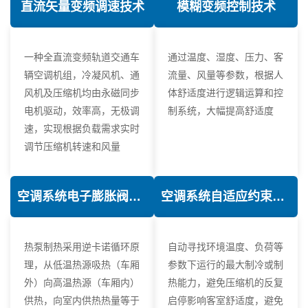
直流矢量变频调速技术
模糊变频控制技术
一种全直流变频轨道交通车
通过温度、湿度、压力、客
辆空调机组，冷凝风机、通
流量、风量等参数，根据人
风机及压缩机均由永磁同步
体舒适度进行逻辑运算和控
电机驱动，效率高，无极调
制系统，大幅提高舒适度
速，实现根据负载需求实时
调节压缩机转速和风量
空调系统电子膨胀阀热力学优化技术
空调系统自适应约束控制技术
热泵制热采用逆卡诺循环原
自动寻找环境温度、负荷等
理，从低温热源吸热（车厢
参数下运行的最大制冷或制
外）向高温热源（车厢内）
热能力，避免压缩机的反复
供热，向室内供热热量等于
启停影响客室舒适度，避免