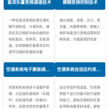
直流矢量变频调速技术
模糊变频控制技术
一种全直流变频轨道交通车
通过温度、湿度、压力、客
辆空调机组，冷凝风机、通
流量、风量等参数，根据人
风机及压缩机均由永磁同步
体舒适度进行逻辑运算和控
电机驱动，效率高，无极调
制系统，大幅提高舒适度
速，实现根据负载需求实时
调节压缩机转速和风量
空调系统电子膨胀阀热力学优化技术
空调系统自适应约束控制技术
热泵制热采用逆卡诺循环原
自动寻找环境温度、负荷等
理，从低温热源吸热（车厢
参数下运行的最大制冷或制
外）向高温热源（车厢内）
热能力，避免压缩机的反复
供热，向室内供热热量等于
启停影响客室舒适度，避免