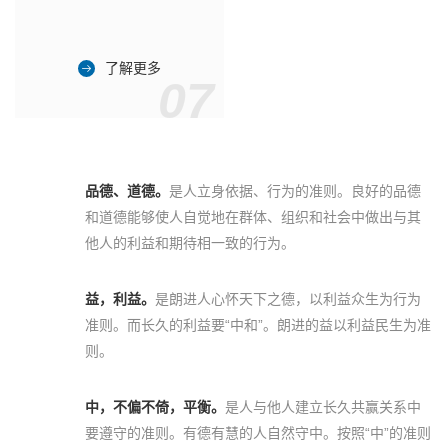
了解更多
07
品德、道德。
是人立身依据、行为的准则。良好的品德
和道德能够使人自觉地在群体、组织和社会中做出与其
他人的利益和期待相一致的行为。
益，利益。
是朗进人心怀天下之德，以利益众生为行为
准则。而长久的利益要“中和”。朗进的益以利益民生为准
则。
中，不偏不倚，平衡。
是人与他人建立长久共赢关系中
要遵守的准则。有德有慧的人自然守中。按照“中”的准则