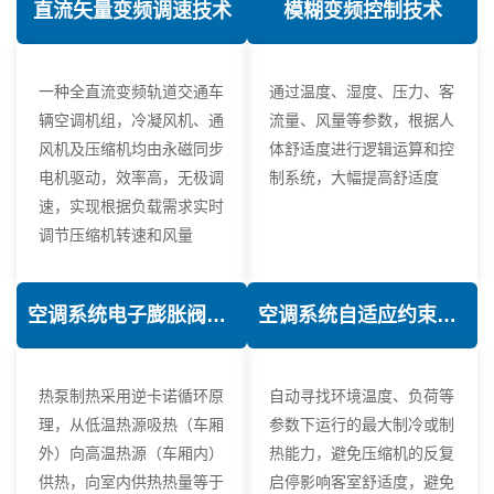
直流矢量变频调速技术
模糊变频控制技术
一种全直流变频轨道交通车
通过温度、湿度、压力、客
辆空调机组，冷凝风机、通
流量、风量等参数，根据人
风机及压缩机均由永磁同步
体舒适度进行逻辑运算和控
电机驱动，效率高，无极调
制系统，大幅提高舒适度
速，实现根据负载需求实时
调节压缩机转速和风量
空调系统电子膨胀阀热力学优化技术
空调系统自适应约束控制技术
热泵制热采用逆卡诺循环原
自动寻找环境温度、负荷等
理，从低温热源吸热（车厢
参数下运行的最大制冷或制
外）向高温热源（车厢内）
热能力，避免压缩机的反复
供热，向室内供热热量等于
启停影响客室舒适度，避免