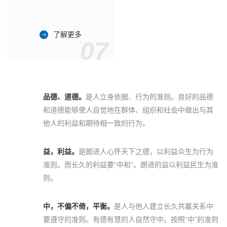
了解更多
07
品德、道德。
是人立身依据、行为的准则。良好的品德
和道德能够使人自觉地在群体、组织和社会中做出与其
他人的利益和期待相一致的行为。
益，利益。
是朗进人心怀天下之德，以利益众生为行为
准则。而长久的利益要“中和”。朗进的益以利益民生为准
则。
中，不偏不倚，平衡。
是人与他人建立长久共赢关系中
要遵守的准则。有德有慧的人自然守中。按照“中”的准则