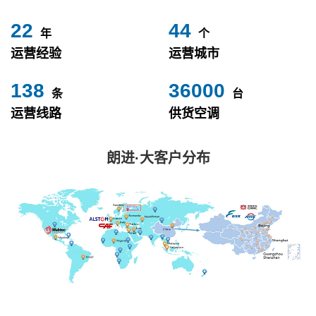
24
49
年
个
运营经验
运营城市
153
40000
条
台
运营线路
供货空调
朗进·大客户分布