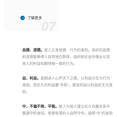
了解更多
07
品德、道德。
是人立身依据、行为的准则。良好的品德
和道德能够使人自觉地在群体、组织和社会中做出与其
他人的利益和期待相一致的行为。
益，利益。
是朗进人心怀天下之德，以利益众生为行为
准则。而长久的利益要“中和”。朗进的益以利益民生为准
则。
中，不偏不倚，平衡。
是人与他人建立长久共赢关系中
要遵守的准则。有德有慧的人自然守中。按照“中”的准则