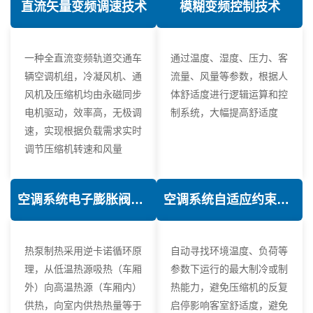
直流矢量变频调速技术
模糊变频控制技术
一种全直流变频轨道交通车
通过温度、湿度、压力、客
辆空调机组，冷凝风机、通
流量、风量等参数，根据人
风机及压缩机均由永磁同步
体舒适度进行逻辑运算和控
电机驱动，效率高，无极调
制系统，大幅提高舒适度
速，实现根据负载需求实时
调节压缩机转速和风量
空调系统电子膨胀阀热力学优化技术
空调系统自适应约束控制技术
热泵制热采用逆卡诺循环原
自动寻找环境温度、负荷等
理，从低温热源吸热（车厢
参数下运行的最大制冷或制
外）向高温热源（车厢内）
热能力，避免压缩机的反复
供热，向室内供热热量等于
启停影响客室舒适度，避免