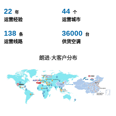
24
49
年
个
运营经验
运营城市
153
40000
条
台
运营线路
供货空调
朗进·大客户分布