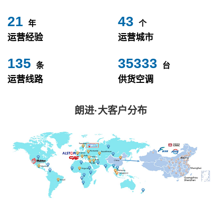
24
49
年
个
运营经验
运营城市
153
40000
条
台
运营线路
供货空调
朗进·大客户分布