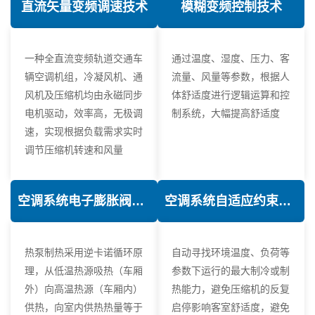
直流矢量变频调速技术
模糊变频控制技术
一种全直流变频轨道交通车
通过温度、湿度、压力、客
辆空调机组，冷凝风机、通
流量、风量等参数，根据人
风机及压缩机均由永磁同步
体舒适度进行逻辑运算和控
电机驱动，效率高，无极调
制系统，大幅提高舒适度
速，实现根据负载需求实时
调节压缩机转速和风量
空调系统电子膨胀阀热力学优化技术
空调系统自适应约束控制技术
热泵制热采用逆卡诺循环原
自动寻找环境温度、负荷等
理，从低温热源吸热（车厢
参数下运行的最大制冷或制
外）向高温热源（车厢内）
热能力，避免压缩机的反复
供热，向室内供热热量等于
启停影响客室舒适度，避免