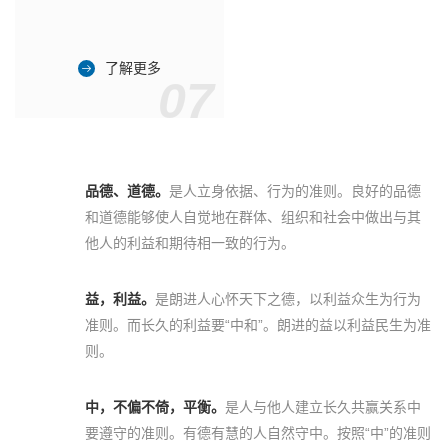
了解更多
07
品德、道德。
是人立身依据、行为的准则。良好的品德
和道德能够使人自觉地在群体、组织和社会中做出与其
他人的利益和期待相一致的行为。
益，利益。
是朗进人心怀天下之德，以利益众生为行为
准则。而长久的利益要“中和”。朗进的益以利益民生为准
则。
中，不偏不倚，平衡。
是人与他人建立长久共赢关系中
要遵守的准则。有德有慧的人自然守中。按照“中”的准则