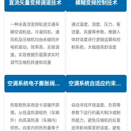
直流矢量变频调速技术
模糊变频控制技术
一种全直流变频轨道交通车
通过温度、湿度、压力、客
辆空调机组，冷凝风机、通
流量、风量等参数，根据人
风机及压缩机均由永磁同步
体舒适度进行逻辑运算和控
电机驱动，效率高，无极调
制系统，大幅提高舒适度
速，实现根据负载需求实时
调节压缩机转速和风量
空调系统电子膨胀阀热力学优化技术
空调系统自适应约束控制技术
热泵制热采用逆卡诺循环原
自动寻找环境温度、负荷等
理，从低温热源吸热（车厢
参数下运行的最大制冷或制
外）向高温热源（车厢内）
热能力，避免压缩机的反复
供热，向室内供热热量等于
启停影响客室舒适度，避免