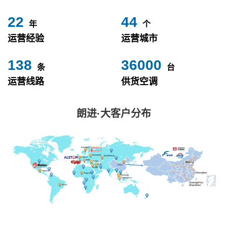
24
49
年
个
运营经验
运营城市
153
40000
条
台
运营线路
供货空调
朗进·大客户分布