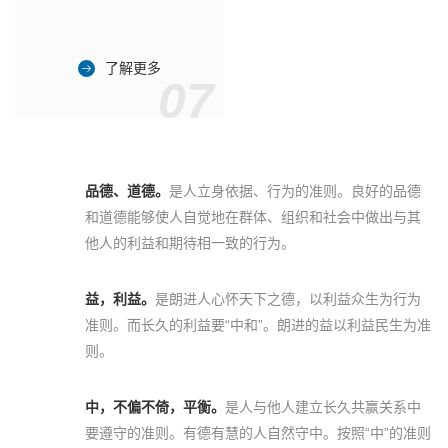
了解更多
07
品德、道德。
是人立身依据、行为的准则。良好的品德
和道德能够使人自觉地在群体、组织和社会中做出与其
他人的利益和期待相一致的行为。
益，利益。
是朗进人心怀天下之德，以利益众生为行为
准则。而长久的利益要“中和”。朗进的益以利益民生为准
则。
中，不偏不倚，平衡。
是人与他人建立长久共赢关系中
要遵守的准则。有德有慧的人自然守中。按照“中”的准则