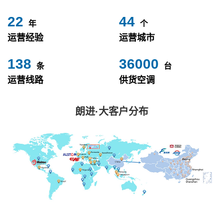
24
49
年
个
运营经验
运营城市
153
40000
条
台
运营线路
供货空调
朗进·大客户分布