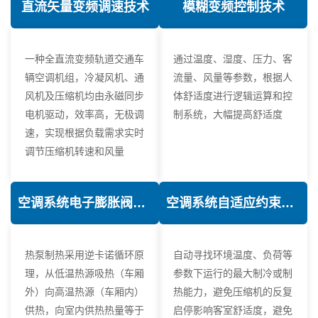
直流矢量变频调速技术
模糊变频控制技术
一种全直流变频轨道交通车
通过温度、湿度、压力、客
辆空调机组，冷凝风机、通
流量、风量等参数，根据人
风机及压缩机均由永磁同步
体舒适度进行逻辑运算和控
电机驱动，效率高，无极调
制系统，大幅提高舒适度
速，实现根据负载需求实时
调节压缩机转速和风量
空调系统电子膨胀阀热力学优化技术
空调系统自适应约束控制技术
热泵制热采用逆卡诺循环原
自动寻找环境温度、负荷等
理，从低温热源吸热（车厢
参数下运行的最大制冷或制
外）向高温热源（车厢内）
热能力，避免压缩机的反复
供热，向室内供热热量等于
启停影响客室舒适度，避免