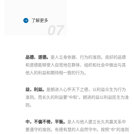
了解更多
07
品德、道德。
是人立身依据、行为的准则。良好的品德
和道德能够使人自觉地在群体、组织和社会中做出与其
他人的利益和期待相一致的行为。
益，利益。
是朗进人心怀天下之德，以利益众生为行为
准则。而长久的利益要“中和”。朗进的益以利益民生为准
则。
中，不偏不倚，平衡。
是人与他人建立长久共赢关系中
要遵守的准则。有德有慧的人自然守中。按照“中”的准则