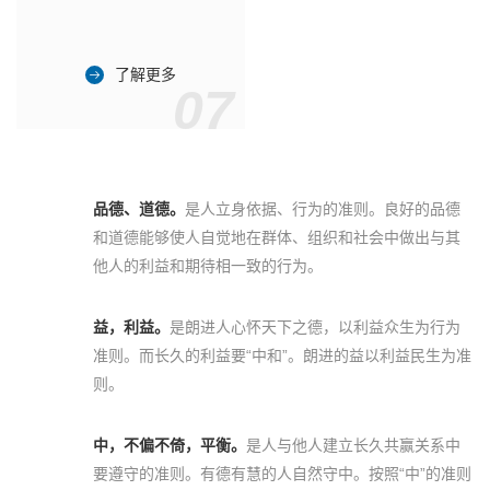
了解更多
07
品德、道德。
是人立身依据、行为的准则。良好的品德
和道德能够使人自觉地在群体、组织和社会中做出与其
他人的利益和期待相一致的行为。
益，利益。
是朗进人心怀天下之德，以利益众生为行为
准则。而长久的利益要“中和”。朗进的益以利益民生为准
则。
中，不偏不倚，平衡。
是人与他人建立长久共赢关系中
要遵守的准则。有德有慧的人自然守中。按照“中”的准则