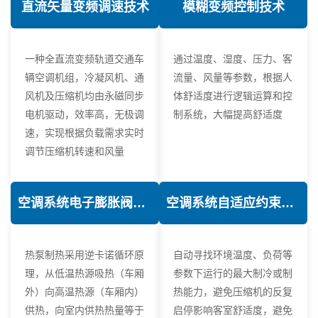
直流矢量变频调速技术
模糊变频控制技术
一种全直流变频轨道交通车
通过温度、湿度、压力、客
辆空调机组，冷凝风机、通
流量、风量等参数，根据人
风机及压缩机均由永磁同步
体舒适度进行逻辑运算和控
电机驱动，效率高，无极调
制系统，大幅提高舒适度
速，实现根据负载需求实时
调节压缩机转速和风量
空调系统电子膨胀阀热力学优化技术
空调系统自适应约束控制技术
热泵制热采用逆卡诺循环原
自动寻找环境温度、负荷等
理，从低温热源吸热（车厢
参数下运行的最大制冷或制
外）向高温热源（车厢内）
热能力，避免压缩机的反复
供热，向室内供热热量等于
启停影响客室舒适度，避免