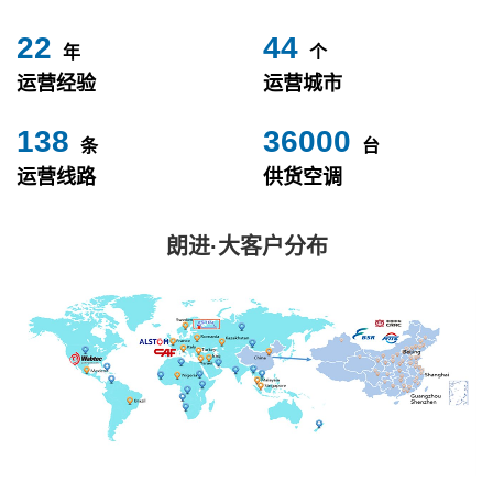
24
49
年
个
运营经验
运营城市
153
40000
条
台
运营线路
供货空调
朗进·大客户分布