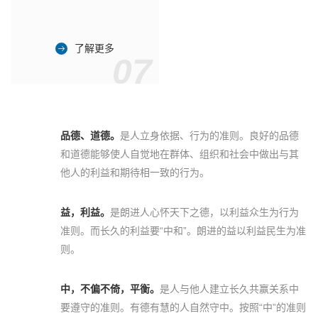
了解更多
07
品德、道德。
是人立身依据、行为的准则。良好的品德
和道德能够使人自觉地在群体、组织和社会中做出与其
他人的利益和期待相一致的行为。
益，利益。
是朗进人心怀天下之德，以利益众生为行为
准则。而长久的利益要“中和”。朗进的益以利益民生为准
则。
中，不偏不倚，平衡。
是人与他人建立长久共赢关系中
要遵守的准则。有德有慧的人自然守中。按照“中”的准则