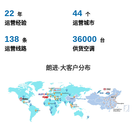
24
49
年
个
运营经验
运营城市
153
40000
条
台
运营线路
供货空调
朗进·大客户分布