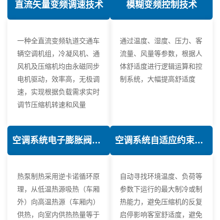
直流矢量变频调速技术
模糊变频控制技术
一种全直流变频轨道交通车
通过温度、湿度、压力、客
辆空调机组，冷凝风机、通
流量、风量等参数，根据人
风机及压缩机均由永磁同步
体舒适度进行逻辑运算和控
电机驱动，效率高，无极调
制系统，大幅提高舒适度
速，实现根据负载需求实时
调节压缩机转速和风量
空调系统电子膨胀阀热力学优化技术
空调系统自适应约束控制技术
热泵制热采用逆卡诺循环原
自动寻找环境温度、负荷等
理，从低温热源吸热（车厢
参数下运行的最大制冷或制
外）向高温热源（车厢内）
热能力，避免压缩机的反复
供热，向室内供热热量等于
启停影响客室舒适度，避免