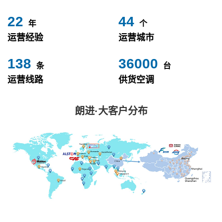
24
49
年
个
运营经验
运营城市
153
40000
条
台
运营线路
供货空调
朗进·大客户分布