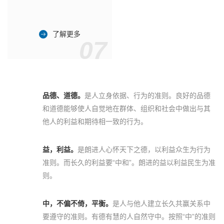
了解更多
07
品德、道德。
是人立身依据、行为的准则。良好的品德
和道德能够使人自觉地在群体、组织和社会中做出与其
他人的利益和期待相一致的行为。
益，利益。
是朗进人心怀天下之德，以利益众生为行为
准则。而长久的利益要“中和”。朗进的益以利益民生为准
则。
中，不偏不倚，平衡。
是人与他人建立长久共赢关系中
要遵守的准则。有德有慧的人自然守中。按照“中”的准则