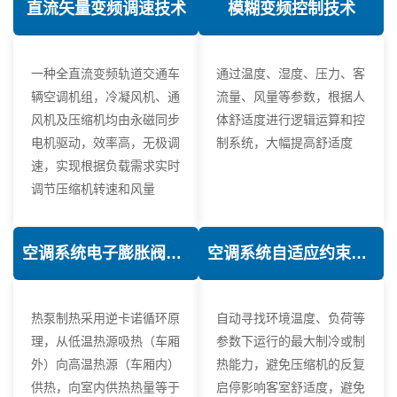
直流矢量变频调速技术
模糊变频控制技术
一种全直流变频轨道交通车
通过温度、湿度、压力、客
辆空调机组，冷凝风机、通
流量、风量等参数，根据人
风机及压缩机均由永磁同步
体舒适度进行逻辑运算和控
电机驱动，效率高，无极调
制系统，大幅提高舒适度
速，实现根据负载需求实时
调节压缩机转速和风量
空调系统电子膨胀阀热力学优化技术
空调系统自适应约束控制技术
热泵制热采用逆卡诺循环原
自动寻找环境温度、负荷等
理，从低温热源吸热（车厢
参数下运行的最大制冷或制
外）向高温热源（车厢内）
热能力，避免压缩机的反复
供热，向室内供热热量等于
启停影响客室舒适度，避免