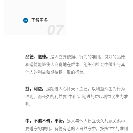
了解更多
07
品德、道德。
是人立身依据、行为的准则。良好的品德
和道德能够使人自觉地在群体、组织和社会中做出与其
他人的利益和期待相一致的行为。
益，利益。
是朗进人心怀天下之德，以利益众生为行为
准则。而长久的利益要“中和”。朗进的益以利益民生为准
则。
中，不偏不倚，平衡。
是人与他人建立长久共赢关系中
要遵守的准则。有德有慧的人自然守中。按照“中”的准则