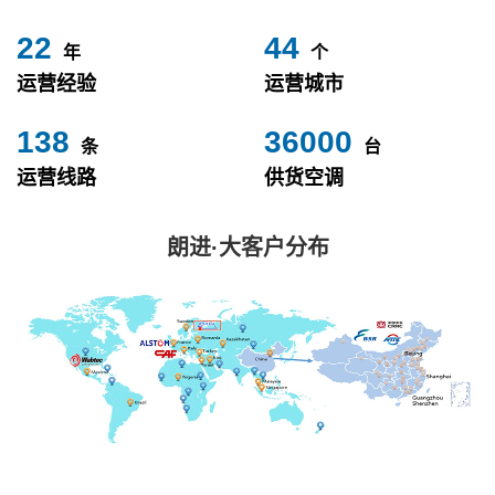
24
49
年
个
运营经验
运营城市
153
40000
条
台
运营线路
供货空调
朗进·大客户分布