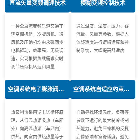
直流矢量变频调速技术
模糊变频控制技术
一种全直流变频轨道交通车
通过温度、湿度、压力、客
辆空调机组，冷凝风机、通
流量、风量等参数，根据人
风机及压缩机均由永磁同步
体舒适度进行逻辑运算和控
电机驱动，效率高，无极调
制系统，大幅提高舒适度
速，实现根据负载需求实时
调节压缩机转速和风量
空调系统电子膨胀阀热力学优化技术
空调系统自适应约束控制技术
热泵制热采用逆卡诺循环原
自动寻找环境温度、负荷等
理，从低温热源吸热（车厢
参数下运行的最大制冷或制
外）向高温热源（车厢内）
热能力，避免压缩机的反复
供热，向室内供热热量等于
启停影响客室舒适度，避免