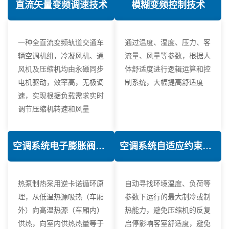
直流矢量变频调速技术
模糊变频控制技术
一种全直流变频轨道交通车
通过温度、湿度、压力、客
辆空调机组，冷凝风机、通
流量、风量等参数，根据人
风机及压缩机均由永磁同步
体舒适度进行逻辑运算和控
电机驱动，效率高，无极调
制系统，大幅提高舒适度
速，实现根据负载需求实时
调节压缩机转速和风量
空调系统电子膨胀阀热力学优化技术
空调系统自适应约束控制技术
热泵制热采用逆卡诺循环原
自动寻找环境温度、负荷等
理，从低温热源吸热（车厢
参数下运行的最大制冷或制
外）向高温热源（车厢内）
热能力，避免压缩机的反复
供热，向室内供热热量等于
启停影响客室舒适度，避免