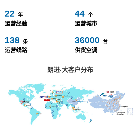
24
49
年
个
运营经验
运营城市
153
40000
条
台
运营线路
供货空调
朗进·大客户分布