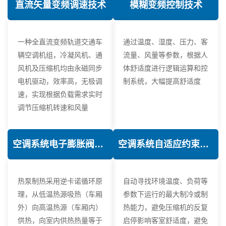
直流矢量变频调速技术
模糊变频控制技术
一种全直流变频轨道交通车
通过温度、湿度、压力、客
辆空调机组，冷凝风机、通
流量、风量等参数，根据人
风机及压缩机均由永磁同步
体舒适度进行逻辑运算和控
电机驱动，效率高，无极调
制系统，大幅提高舒适度
速，实现根据负载需求实时
调节压缩机转速和风量
空调系统电子膨胀阀热力学优化技术
空调系统自适应约束控制技术
热泵制热采用逆卡诺循环原
自动寻找环境温度、负荷等
理，从低温热源吸热（车厢
参数下运行的最大制冷或制
外）向高温热源（车厢内）
热能力，避免压缩机的反复
供热，向室内供热热量等于
启停影响客室舒适度，避免