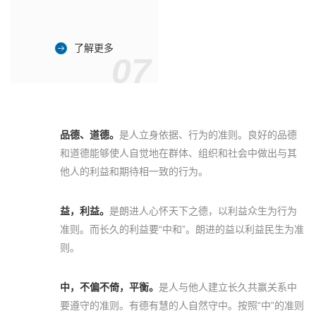
了解更多
07
品德、道德。
是人立身依据、行为的准则。良好的品德
和道德能够使人自觉地在群体、组织和社会中做出与其
他人的利益和期待相一致的行为。
益，利益。
是朗进人心怀天下之德，以利益众生为行为
准则。而长久的利益要“中和”。朗进的益以利益民生为准
则。
中，不偏不倚，平衡。
是人与他人建立长久共赢关系中
要遵守的准则。有德有慧的人自然守中。按照“中”的准则