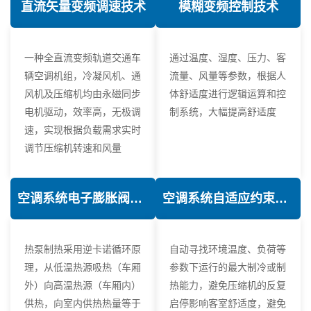
直流矢量变频调速技术
模糊变频控制技术
一种全直流变频轨道交通车
通过温度、湿度、压力、客
辆空调机组，冷凝风机、通
流量、风量等参数，根据人
风机及压缩机均由永磁同步
体舒适度进行逻辑运算和控
电机驱动，效率高，无极调
制系统，大幅提高舒适度
速，实现根据负载需求实时
调节压缩机转速和风量
空调系统电子膨胀阀热力学优化技术
空调系统自适应约束控制技术
热泵制热采用逆卡诺循环原
自动寻找环境温度、负荷等
理，从低温热源吸热（车厢
参数下运行的最大制冷或制
外）向高温热源（车厢内）
热能力，避免压缩机的反复
供热，向室内供热热量等于
启停影响客室舒适度，避免