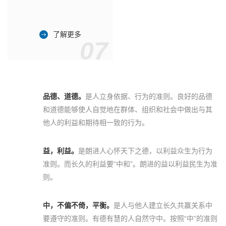
了解更多
07
品德、道德。
是人立身依据、行为的准则。良好的品德
和道德能够使人自觉地在群体、组织和社会中做出与其
他人的利益和期待相一致的行为。
益，利益。
是朗进人心怀天下之德，以利益众生为行为
准则。而长久的利益要“中和”。朗进的益以利益民生为准
则。
中，不偏不倚，平衡。
是人与他人建立长久共赢关系中
要遵守的准则。有德有慧的人自然守中。按照“中”的准则