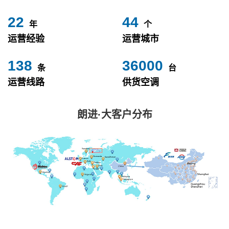
24
49
年
个
运营经验
运营城市
153
40000
条
台
运营线路
供货空调
朗进·大客户分布