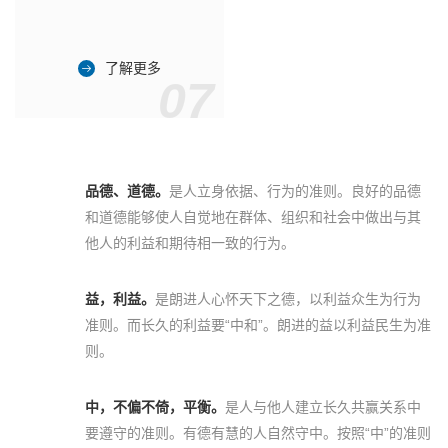
了解更多
07
品德、道德。
是人立身依据、行为的准则。良好的品德
和道德能够使人自觉地在群体、组织和社会中做出与其
他人的利益和期待相一致的行为。
益，利益。
是朗进人心怀天下之德，以利益众生为行为
准则。而长久的利益要“中和”。朗进的益以利益民生为准
则。
中，不偏不倚，平衡。
是人与他人建立长久共赢关系中
要遵守的准则。有德有慧的人自然守中。按照“中”的准则