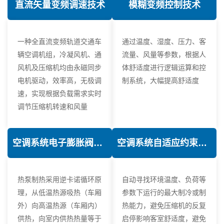
直流矢量变频调速技术
模糊变频控制技术
一种全直流变频轨道交通车
通过温度、湿度、压力、客
辆空调机组，冷凝风机、通
流量、风量等参数，根据人
风机及压缩机均由永磁同步
体舒适度进行逻辑运算和控
电机驱动，效率高，无极调
制系统，大幅提高舒适度
速，实现根据负载需求实时
调节压缩机转速和风量
空调系统电子膨胀阀热力学优化技术
空调系统自适应约束控制技术
热泵制热采用逆卡诺循环原
自动寻找环境温度、负荷等
理，从低温热源吸热（车厢
参数下运行的最大制冷或制
外）向高温热源（车厢内）
热能力，避免压缩机的反复
供热，向室内供热热量等于
启停影响客室舒适度，避免