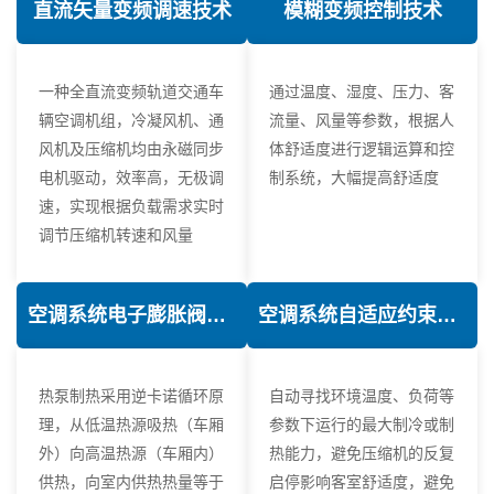
直流矢量变频调速技术
模糊变频控制技术
一种全直流变频轨道交通车
通过温度、湿度、压力、客
辆空调机组，冷凝风机、通
流量、风量等参数，根据人
风机及压缩机均由永磁同步
体舒适度进行逻辑运算和控
电机驱动，效率高，无极调
制系统，大幅提高舒适度
速，实现根据负载需求实时
调节压缩机转速和风量
空调系统电子膨胀阀热力学优化技术
空调系统自适应约束控制技术
热泵制热采用逆卡诺循环原
自动寻找环境温度、负荷等
理，从低温热源吸热（车厢
参数下运行的最大制冷或制
外）向高温热源（车厢内）
热能力，避免压缩机的反复
供热，向室内供热热量等于
启停影响客室舒适度，避免