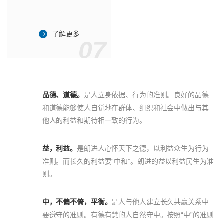
了解更多
07
品德、道德。
是人立身依据、行为的准则。良好的品德
和道德能够使人自觉地在群体、组织和社会中做出与其
他人的利益和期待相一致的行为。
益，利益。
是朗进人心怀天下之德，以利益众生为行为
准则。而长久的利益要“中和”。朗进的益以利益民生为准
则。
中，不偏不倚，平衡。
是人与他人建立长久共赢关系中
要遵守的准则。有德有慧的人自然守中。按照“中”的准则