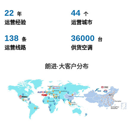
24
49
年
个
运营经验
运营城市
153
40000
条
台
运营线路
供货空调
朗进·大客户分布