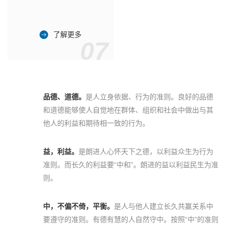
了解更多
07
品德、道德。
是人立身依据、行为的准则。良好的品德
和道德能够使人自觉地在群体、组织和社会中做出与其
他人的利益和期待相一致的行为。
益，利益。
是朗进人心怀天下之德，以利益众生为行为
准则。而长久的利益要“中和”。朗进的益以利益民生为准
则。
中，不偏不倚，平衡。
是人与他人建立长久共赢关系中
要遵守的准则。有德有慧的人自然守中。按照“中”的准则