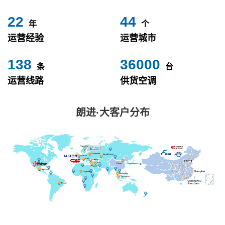
24
49
年
个
运营经验
运营城市
153
40000
条
台
运营线路
供货空调
朗进·大客户分布