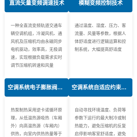
直流矢量变频调速技术
模糊变频控制技术
一种全直流变频轨道交通车
通过温度、湿度、压力、客
辆空调机组，冷凝风机、通
流量、风量等参数，根据人
风机及压缩机均由永磁同步
体舒适度进行逻辑运算和控
电机驱动，效率高，无极调
制系统，大幅提高舒适度
速，实现根据负载需求实时
调节压缩机转速和风量
空调系统电子膨胀阀热力学优化技术
空调系统自适应约束控制技术
热泵制热采用逆卡诺循环原
自动寻找环境温度、负荷等
理，从低温热源吸热（车厢
参数下运行的最大制冷或制
外）向高温热源（车厢内）
热能力，避免压缩机的反复
供热，向室内供热热量等于
启停影响客室舒适度，避免