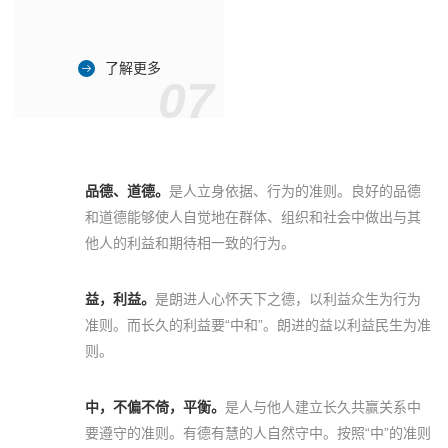
了解更多
07
品德、道德。
是人立身依据、行为的准则。良好的品德
和道德能够使人自觉地在群体、组织和社会中做出与其
他人的利益和期待相一致的行为。
益，利益。
是朗进人心怀天下之德，以利益众生为行为
准则。而长久的利益要“中和”。朗进的益以利益民生为准
则。
中，不偏不倚，平衡。
是人与他人建立长久共赢关系中
要遵守的准则。有德有慧的人自然守中。按照“中”的准则