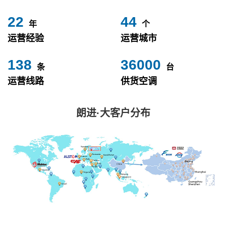
24
49
年
个
运营经验
运营城市
153
40000
条
台
运营线路
供货空调
朗进·大客户分布