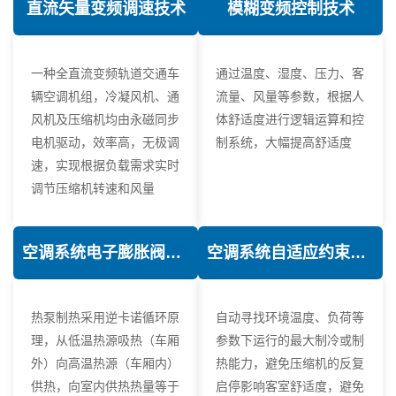
直流矢量变频调速技术
模糊变频控制技术
一种全直流变频轨道交通车
通过温度、湿度、压力、客
辆空调机组，冷凝风机、通
流量、风量等参数，根据人
风机及压缩机均由永磁同步
体舒适度进行逻辑运算和控
电机驱动，效率高，无极调
制系统，大幅提高舒适度
速，实现根据负载需求实时
调节压缩机转速和风量
空调系统电子膨胀阀热力学优化技术
空调系统自适应约束控制技术
热泵制热采用逆卡诺循环原
自动寻找环境温度、负荷等
理，从低温热源吸热（车厢
参数下运行的最大制冷或制
外）向高温热源（车厢内）
热能力，避免压缩机的反复
供热，向室内供热热量等于
启停影响客室舒适度，避免