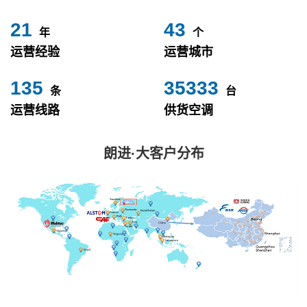
24
49
年
个
运营经验
运营城市
153
40000
条
台
运营线路
供货空调
朗进·大客户分布