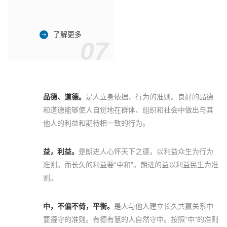
了解更多
07
品德、道德。
是人立身依据、行为的准则。良好的品德
和道德能够使人自觉地在群体、组织和社会中做出与其
他人的利益和期待相一致的行为。
益，利益。
是朗进人心怀天下之德，以利益众生为行为
准则。而长久的利益要“中和”。朗进的益以利益民生为准
则。
中，不偏不倚，平衡。
是人与他人建立长久共赢关系中
要遵守的准则。有德有慧的人自然守中。按照“中”的准则