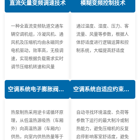
直流矢量变频调速技术
模糊变频控制技术
一种全直流变频轨道交通车
通过温度、湿度、压力、客
辆空调机组，冷凝风机、通
流量、风量等参数，根据人
风机及压缩机均由永磁同步
体舒适度进行逻辑运算和控
电机驱动，效率高，无极调
制系统，大幅提高舒适度
速，实现根据负载需求实时
调节压缩机转速和风量
空调系统电子膨胀阀热力学优化技术
空调系统自适应约束控制技术
热泵制热采用逆卡诺循环原
自动寻找环境温度、负荷等
理，从低温热源吸热（车厢
参数下运行的最大制冷或制
外）向高温热源（车厢内）
热能力，避免压缩机的反复
供热，向室内供热热量等于
启停影响客室舒适度，避免