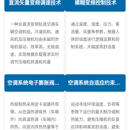
直流矢量变频调速技术
模糊变频控制技术
一种全直流变频轨道交通车
通过温度、湿度、压力、客
辆空调机组，冷凝风机、通
流量、风量等参数，根据人
风机及压缩机均由永磁同步
体舒适度进行逻辑运算和控
电机驱动，效率高，无极调
制系统，大幅提高舒适度
速，实现根据负载需求实时
调节压缩机转速和风量
空调系统电子膨胀阀热力学优化技术
空调系统自适应约束控制技术
热泵制热采用逆卡诺循环原
自动寻找环境温度、负荷等
理，从低温热源吸热（车厢
参数下运行的最大制冷或制
外）向高温热源（车厢内）
热能力，避免压缩机的反复
供热，向室内供热热量等于
启停影响客室舒适度，避免