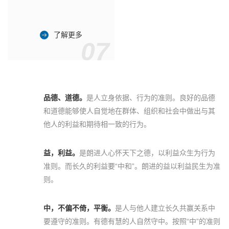
了解更多
07
品德、道德。
是人立身依据、行为的准则。良好的品德
和道德能够使人自觉地在群体、组织和社会中做出与其
他人的利益和期待相一致的行为。
益，利益。
是朗进人心怀天下之德，以利益众生为行为
准则。而长久的利益要“中和”。朗进的益以利益民生为准
则。
中，不偏不倚，平衡。
是人与他人建立长久共赢关系中
要遵守的准则。有德有慧的人自然守中。按照“中”的准则