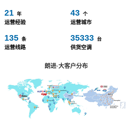
24
49
年
个
运营经验
运营城市
153
40000
条
台
运营线路
供货空调
朗进·大客户分布