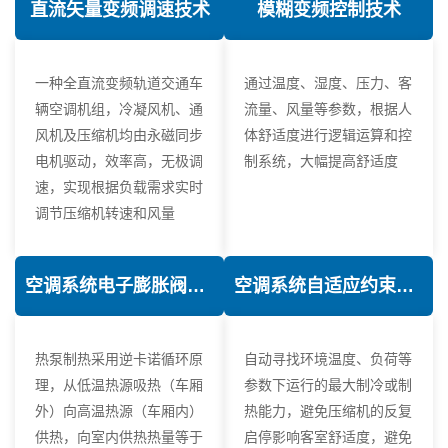
直流矢量变频调速技术
模糊变频控制技术
一种全直流变频轨道交通车
通过温度、湿度、压力、客
辆空调机组，冷凝风机、通
流量、风量等参数，根据人
风机及压缩机均由永磁同步
体舒适度进行逻辑运算和控
电机驱动，效率高，无极调
制系统，大幅提高舒适度
速，实现根据负载需求实时
调节压缩机转速和风量
空调系统电子膨胀阀热力学优化技术
空调系统自适应约束控制技术
热泵制热采用逆卡诺循环原
自动寻找环境温度、负荷等
理，从低温热源吸热（车厢
参数下运行的最大制冷或制
外）向高温热源（车厢内）
热能力，避免压缩机的反复
供热，向室内供热热量等于
启停影响客室舒适度，避免