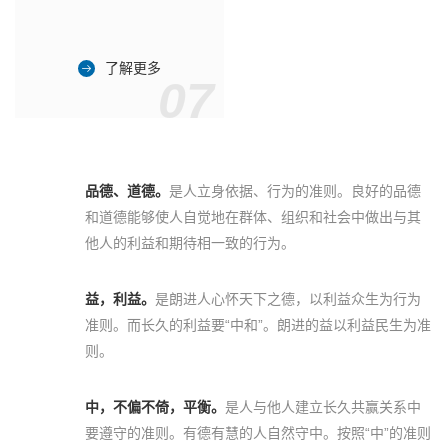
了解更多
07
品德、道德。
是人立身依据、行为的准则。良好的品德
和道德能够使人自觉地在群体、组织和社会中做出与其
他人的利益和期待相一致的行为。
益，利益。
是朗进人心怀天下之德，以利益众生为行为
准则。而长久的利益要“中和”。朗进的益以利益民生为准
则。
中，不偏不倚，平衡。
是人与他人建立长久共赢关系中
要遵守的准则。有德有慧的人自然守中。按照“中”的准则