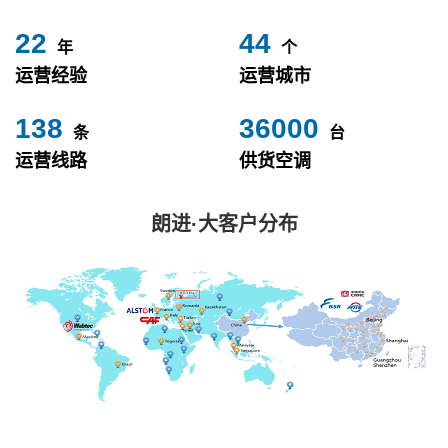
24
49
年
个
运营经验
运营城市
153
40000
条
台
运营线路
供货空调
朗进·大客户分布