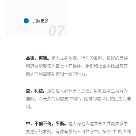
了解更多
07
品德、道德。
是人立身依据、行为的准则。良好的品德
和道德能够使人自觉地在群体、组织和社会中做出与其
他人的利益和期待相一致的行为。
益，利益。
是朗进人心怀天下之德，以利益众生为行为
准则。而长久的利益要“中和”。朗进的益以利益民生为准
则。
中，不偏不倚，平衡。
是人与他人建立长久共赢关系中
要遵守的准则。有德有慧的人自然守中。按照“中”的准则