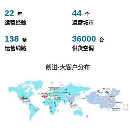
24
49
年
个
运营经验
运营城市
153
40000
条
台
运营线路
供货空调
朗进·大客户分布