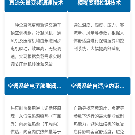
直流矢量变频调速技术
模糊变频控制技术
一种全直流变频轨道交通车
通过温度、湿度、压力、客
辆空调机组，冷凝风机、通
流量、风量等参数，根据人
风机及压缩机均由永磁同步
体舒适度进行逻辑运算和控
电机驱动，效率高，无极调
制系统，大幅提高舒适度
速，实现根据负载需求实时
调节压缩机转速和风量
空调系统电子膨胀阀热力学优化技术
空调系统自适应约束控制技术
热泵制热采用逆卡诺循环原
自动寻找环境温度、负荷等
理，从低温热源吸热（车厢
参数下运行的最大制冷或制
外）向高温热源（车厢内）
热能力，避免压缩机的反复
供热，向室内供热热量等于
启停影响客室舒适度，避免