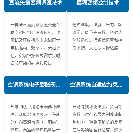
直流矢量变频调速技术
模糊变频控制技术
一种全直流变频轨道交通车
通过温度、湿度、压力、客
辆空调机组，冷凝风机、通
流量、风量等参数，根据人
风机及压缩机均由永磁同步
体舒适度进行逻辑运算和控
电机驱动，效率高，无极调
制系统，大幅提高舒适度
速，实现根据负载需求实时
调节压缩机转速和风量
空调系统电子膨胀阀热力学优化技术
空调系统自适应约束控制技术
热泵制热采用逆卡诺循环原
自动寻找环境温度、负荷等
理，从低温热源吸热（车厢
参数下运行的最大制冷或制
外）向高温热源（车厢内）
热能力，避免压缩机的反复
供热，向室内供热热量等于
启停影响客室舒适度，避免