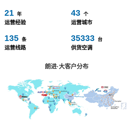
24
49
年
个
运营经验
运营城市
153
40000
条
台
运营线路
供货空调
朗进·大客户分布