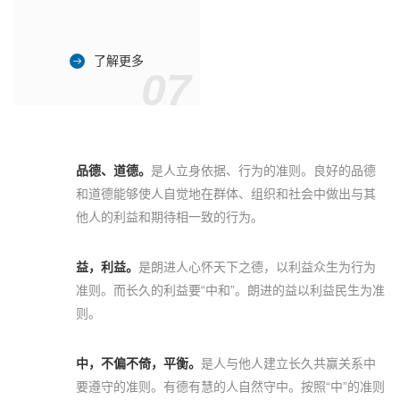
了解更多
07
品德、道德。
是人立身依据、行为的准则。良好的品德
和道德能够使人自觉地在群体、组织和社会中做出与其
他人的利益和期待相一致的行为。
益，利益。
是朗进人心怀天下之德，以利益众生为行为
准则。而长久的利益要“中和”。朗进的益以利益民生为准
则。
中，不偏不倚，平衡。
是人与他人建立长久共赢关系中
要遵守的准则。有德有慧的人自然守中。按照“中”的准则