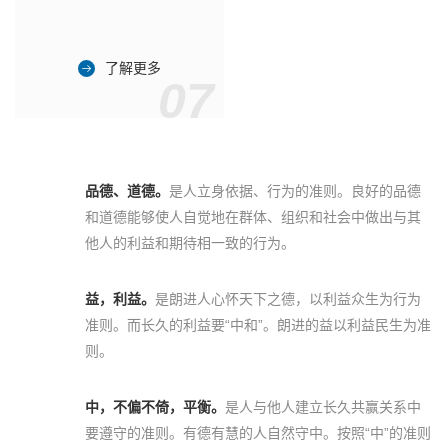
了解更多
07
品德、道德。
是人立身依据、行为的准则。良好的品德
和道德能够使人自觉地在群体、组织和社会中做出与其
他人的利益和期待相一致的行为。
益，利益。
是朗进人心怀天下之德，以利益众生为行为
准则。而长久的利益要“中和”。朗进的益以利益民生为准
则。
中，不偏不倚，平衡。
是人与他人建立长久共赢关系中
要遵守的准则。有德有慧的人自然守中。按照“中”的准则