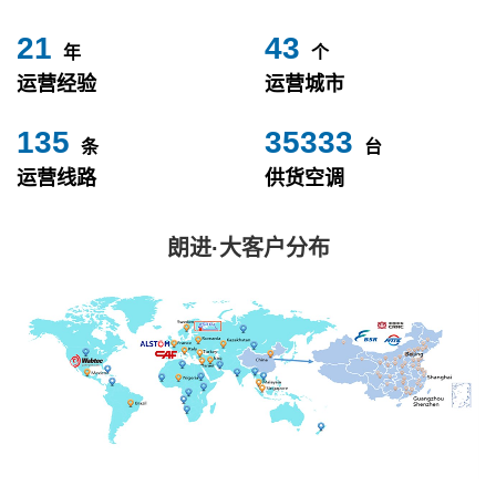
24
49
年
个
运营经验
运营城市
153
40000
条
台
运营线路
供货空调
朗进·大客户分布