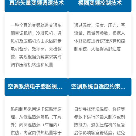
直流矢量变频调速技术
模糊变频控制技术
一种全直流变频轨道交通车
通过温度、湿度、压力、客
辆空调机组，冷凝风机、通
流量、风量等参数，根据人
风机及压缩机均由永磁同步
体舒适度进行逻辑运算和控
电机驱动，效率高，无极调
制系统，大幅提高舒适度
速，实现根据负载需求实时
调节压缩机转速和风量
空调系统电子膨胀阀热力学优化技术
空调系统自适应约束控制技术
热泵制热采用逆卡诺循环原
自动寻找环境温度、负荷等
理，从低温热源吸热（车厢
参数下运行的最大制冷或制
外）向高温热源（车厢内）
热能力，避免压缩机的反复
供热，向室内供热热量等于
启停影响客室舒适度，避免