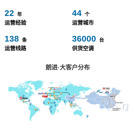
24
49
年
个
运营经验
运营城市
153
40000
条
台
运营线路
供货空调
朗进·大客户分布