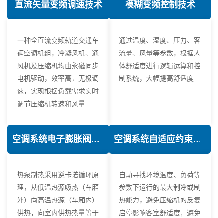
直流矢量变频调速技术
模糊变频控制技术
一种全直流变频轨道交通车
通过温度、湿度、压力、客
辆空调机组，冷凝风机、通
流量、风量等参数，根据人
风机及压缩机均由永磁同步
体舒适度进行逻辑运算和控
电机驱动，效率高，无极调
制系统，大幅提高舒适度
速，实现根据负载需求实时
调节压缩机转速和风量
空调系统电子膨胀阀热力学优化技术
空调系统自适应约束控制技术
热泵制热采用逆卡诺循环原
自动寻找环境温度、负荷等
理，从低温热源吸热（车厢
参数下运行的最大制冷或制
外）向高温热源（车厢内）
热能力，避免压缩机的反复
供热，向室内供热热量等于
启停影响客室舒适度，避免