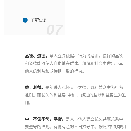
了解更多
07
品德、道德。
是人立身依据、行为的准则。良好的品德
和道德能够使人自觉地在群体、组织和社会中做出与其
他人的利益和期待相一致的行为。
益，利益。
是朗进人心怀天下之德，以利益众生为行为
准则。而长久的利益要“中和”。朗进的益以利益民生为准
则。
中，不偏不倚，平衡。
是人与他人建立长久共赢关系中
要遵守的准则。有德有慧的人自然守中。按照“中”的准则