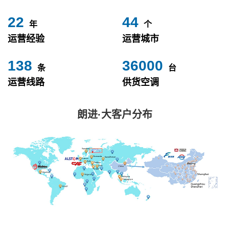
24
49
年
个
运营经验
运营城市
153
40000
条
台
运营线路
供货空调
朗进·大客户分布