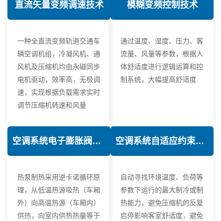
直流矢量变频调速技术
模糊变频控制技术
一种全直流变频轨道交通车
通过温度、湿度、压力、客
辆空调机组，冷凝风机、通
流量、风量等参数，根据人
风机及压缩机均由永磁同步
体舒适度进行逻辑运算和控
电机驱动，效率高，无极调
制系统，大幅提高舒适度
速，实现根据负载需求实时
调节压缩机转速和风量
空调系统电子膨胀阀热力学优化技术
空调系统自适应约束控制技术
热泵制热采用逆卡诺循环原
自动寻找环境温度、负荷等
理，从低温热源吸热（车厢
参数下运行的最大制冷或制
外）向高温热源（车厢内）
热能力，避免压缩机的反复
供热，向室内供热热量等于
启停影响客室舒适度，避免