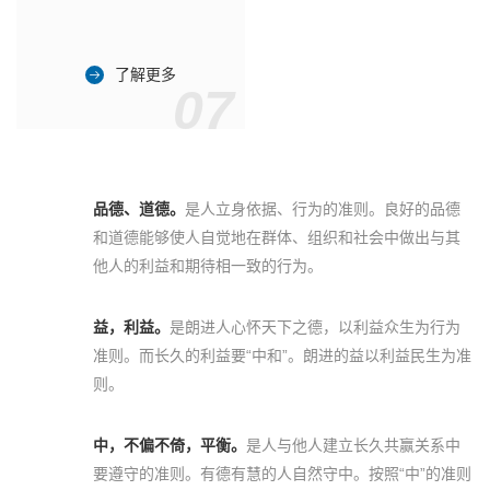
了解更多
07
品德、道德。
是人立身依据、行为的准则。良好的品德
和道德能够使人自觉地在群体、组织和社会中做出与其
他人的利益和期待相一致的行为。
益，利益。
是朗进人心怀天下之德，以利益众生为行为
准则。而长久的利益要“中和”。朗进的益以利益民生为准
则。
中，不偏不倚，平衡。
是人与他人建立长久共赢关系中
要遵守的准则。有德有慧的人自然守中。按照“中”的准则