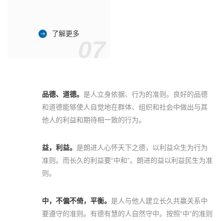
了解更多
07
品德、道德。
是人立身依据、行为的准则。良好的品德
和道德能够使人自觉地在群体、组织和社会中做出与其
他人的利益和期待相一致的行为。
益，利益。
是朗进人心怀天下之德，以利益众生为行为
准则。而长久的利益要“中和”。朗进的益以利益民生为准
则。
中，不偏不倚，平衡。
是人与他人建立长久共赢关系中
要遵守的准则。有德有慧的人自然守中。按照“中”的准则