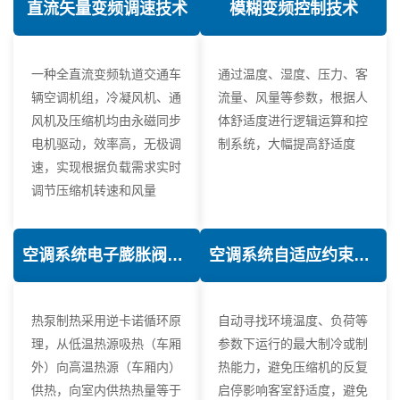
直流矢量变频调速技术
模糊变频控制技术
一种全直流变频轨道交通车
通过温度、湿度、压力、客
辆空调机组，冷凝风机、通
流量、风量等参数，根据人
风机及压缩机均由永磁同步
体舒适度进行逻辑运算和控
电机驱动，效率高，无极调
制系统，大幅提高舒适度
速，实现根据负载需求实时
调节压缩机转速和风量
空调系统电子膨胀阀热力学优化技术
空调系统自适应约束控制技术
热泵制热采用逆卡诺循环原
自动寻找环境温度、负荷等
理，从低温热源吸热（车厢
参数下运行的最大制冷或制
外）向高温热源（车厢内）
热能力，避免压缩机的反复
供热，向室内供热热量等于
启停影响客室舒适度，避免