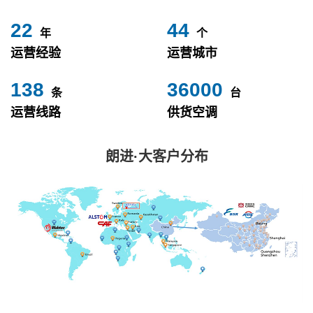
24
49
年
个
运营经验
运营城市
153
40000
条
台
运营线路
供货空调
朗进·大客户分布