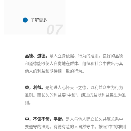
了解更多
07
品德、道德。
是人立身依据、行为的准则。良好的品德
和道德能够使人自觉地在群体、组织和社会中做出与其
他人的利益和期待相一致的行为。
益，利益。
是朗进人心怀天下之德，以利益众生为行为
准则。而长久的利益要“中和”。朗进的益以利益民生为准
则。
中，不偏不倚，平衡。
是人与他人建立长久共赢关系中
要遵守的准则。有德有慧的人自然守中。按照“中”的准则