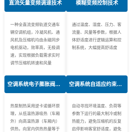
直流矢量变频调速技术
模糊变频控制技术
一种全直流变频轨道交通车
通过温度、湿度、压力、客
辆空调机组，冷凝风机、通
流量、风量等参数，根据人
风机及压缩机均由永磁同步
体舒适度进行逻辑运算和控
电机驱动，效率高，无极调
制系统，大幅提高舒适度
速，实现根据负载需求实时
调节压缩机转速和风量
空调系统电子膨胀阀热力学优化技术
空调系统自适应约束控制技术
热泵制热采用逆卡诺循环原
自动寻找环境温度、负荷等
理，从低温热源吸热（车厢
参数下运行的最大制冷或制
外）向高温热源（车厢内）
热能力，避免压缩机的反复
供热，向室内供热热量等于
启停影响客室舒适度，避免