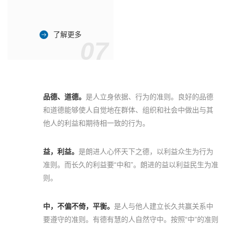
了解更多
07
品德、道德。
是人立身依据、行为的准则。良好的品德
和道德能够使人自觉地在群体、组织和社会中做出与其
他人的利益和期待相一致的行为。
益，利益。
是朗进人心怀天下之德，以利益众生为行为
准则。而长久的利益要“中和”。朗进的益以利益民生为准
则。
中，不偏不倚，平衡。
是人与他人建立长久共赢关系中
要遵守的准则。有德有慧的人自然守中。按照“中”的准则