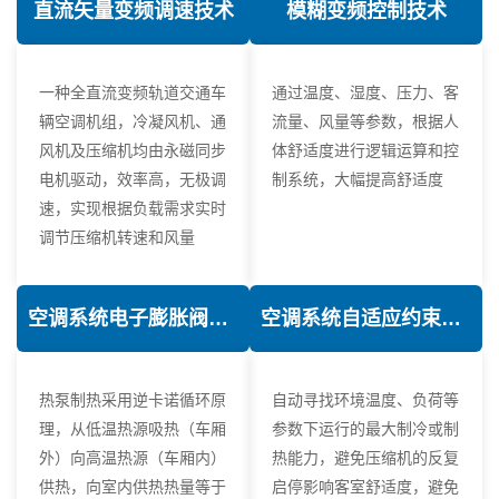
直流矢量变频调速技术
模糊变频控制技术
一种全直流变频轨道交通车
通过温度、湿度、压力、客
辆空调机组，冷凝风机、通
流量、风量等参数，根据人
风机及压缩机均由永磁同步
体舒适度进行逻辑运算和控
电机驱动，效率高，无极调
制系统，大幅提高舒适度
速，实现根据负载需求实时
调节压缩机转速和风量
空调系统电子膨胀阀热力学优化技术
空调系统自适应约束控制技术
热泵制热采用逆卡诺循环原
自动寻找环境温度、负荷等
理，从低温热源吸热（车厢
参数下运行的最大制冷或制
外）向高温热源（车厢内）
热能力，避免压缩机的反复
供热，向室内供热热量等于
启停影响客室舒适度，避免