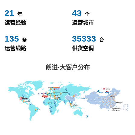
24
49
年
个
运营经验
运营城市
153
40000
条
台
运营线路
供货空调
朗进·大客户分布