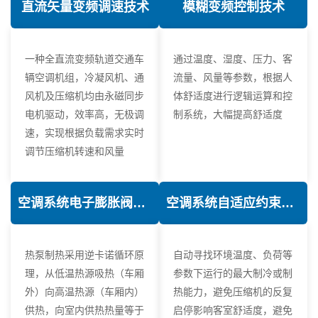
直流矢量变频调速技术
模糊变频控制技术
一种全直流变频轨道交通车
通过温度、湿度、压力、客
辆空调机组，冷凝风机、通
流量、风量等参数，根据人
风机及压缩机均由永磁同步
体舒适度进行逻辑运算和控
电机驱动，效率高，无极调
制系统，大幅提高舒适度
速，实现根据负载需求实时
调节压缩机转速和风量
空调系统电子膨胀阀热力学优化技术
空调系统自适应约束控制技术
热泵制热采用逆卡诺循环原
自动寻找环境温度、负荷等
理，从低温热源吸热（车厢
参数下运行的最大制冷或制
外）向高温热源（车厢内）
热能力，避免压缩机的反复
供热，向室内供热热量等于
启停影响客室舒适度，避免