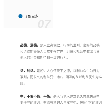
了解更多
07
品德、道德。
是人立身依据、行为的准则。良好的品德
和道德能够使人自觉地在群体、组织和社会中做出与其
他人的利益和期待相一致的行为。
益，利益。
是朗进人心怀天下之德，以利益众生为行为
准则。而长久的利益要“中和”。朗进的益以利益民生为准
则。
中，不偏不倚，平衡。
是人与他人建立长久共赢关系中
要遵守的准则。有德有慧的人自然守中。按照“中”的准则