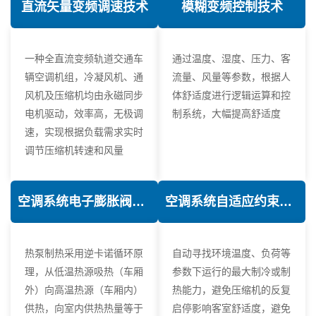
直流矢量变频调速技术
模糊变频控制技术
一种全直流变频轨道交通车
通过温度、湿度、压力、客
辆空调机组，冷凝风机、通
流量、风量等参数，根据人
风机及压缩机均由永磁同步
体舒适度进行逻辑运算和控
电机驱动，效率高，无极调
制系统，大幅提高舒适度
速，实现根据负载需求实时
调节压缩机转速和风量
空调系统电子膨胀阀热力学优化技术
空调系统自适应约束控制技术
热泵制热采用逆卡诺循环原
自动寻找环境温度、负荷等
理，从低温热源吸热（车厢
参数下运行的最大制冷或制
外）向高温热源（车厢内）
热能力，避免压缩机的反复
供热，向室内供热热量等于
启停影响客室舒适度，避免