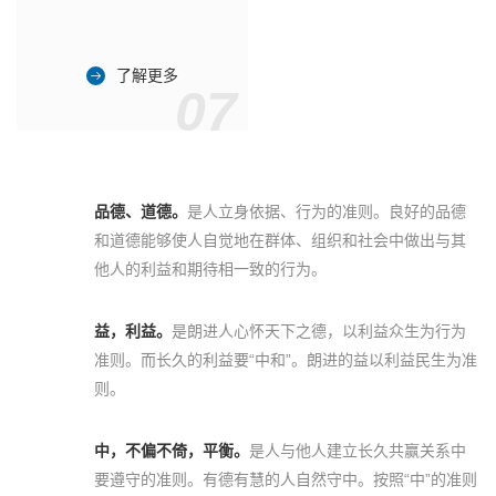
了解更多
07
品德、道德。
是人立身依据、行为的准则。良好的品德
和道德能够使人自觉地在群体、组织和社会中做出与其
他人的利益和期待相一致的行为。
益，利益。
是朗进人心怀天下之德，以利益众生为行为
准则。而长久的利益要“中和”。朗进的益以利益民生为准
则。
中，不偏不倚，平衡。
是人与他人建立长久共赢关系中
要遵守的准则。有德有慧的人自然守中。按照“中”的准则