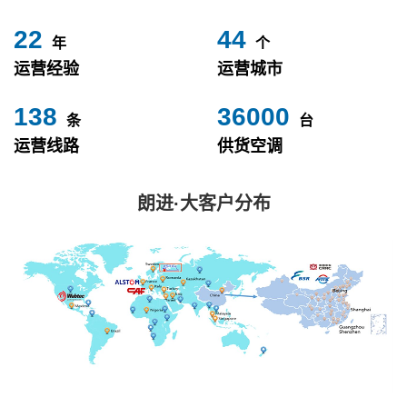
24
49
年
个
运营经验
运营城市
153
40000
条
台
运营线路
供货空调
朗进·大客户分布