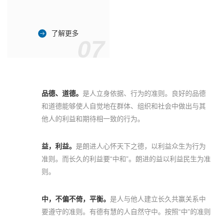
了解更多
07
品德、道德。
是人立身依据、行为的准则。良好的品德
和道德能够使人自觉地在群体、组织和社会中做出与其
他人的利益和期待相一致的行为。
益，利益。
是朗进人心怀天下之德，以利益众生为行为
准则。而长久的利益要“中和”。朗进的益以利益民生为准
则。
中，不偏不倚，平衡。
是人与他人建立长久共赢关系中
要遵守的准则。有德有慧的人自然守中。按照“中”的准则