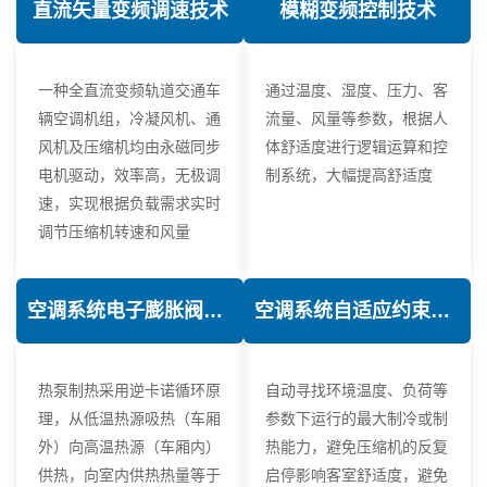
直流矢量变频调速技术
模糊变频控制技术
一种全直流变频轨道交通车
通过温度、湿度、压力、客
辆空调机组，冷凝风机、通
流量、风量等参数，根据人
风机及压缩机均由永磁同步
体舒适度进行逻辑运算和控
电机驱动，效率高，无极调
制系统，大幅提高舒适度
速，实现根据负载需求实时
调节压缩机转速和风量
空调系统电子膨胀阀热力学优化技术
空调系统自适应约束控制技术
热泵制热采用逆卡诺循环原
自动寻找环境温度、负荷等
理，从低温热源吸热（车厢
参数下运行的最大制冷或制
外）向高温热源（车厢内）
热能力，避免压缩机的反复
供热，向室内供热热量等于
启停影响客室舒适度，避免