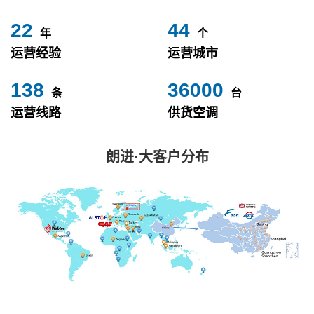
24
49
年
个
运营经验
运营城市
153
40000
条
台
运营线路
供货空调
朗进·大客户分布