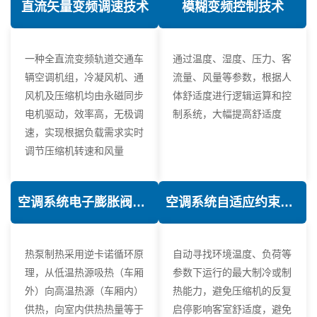
直流矢量变频调速技术
模糊变频控制技术
一种全直流变频轨道交通车
通过温度、湿度、压力、客
辆空调机组，冷凝风机、通
流量、风量等参数，根据人
风机及压缩机均由永磁同步
体舒适度进行逻辑运算和控
电机驱动，效率高，无极调
制系统，大幅提高舒适度
速，实现根据负载需求实时
调节压缩机转速和风量
空调系统电子膨胀阀热力学优化技术
空调系统自适应约束控制技术
热泵制热采用逆卡诺循环原
自动寻找环境温度、负荷等
理，从低温热源吸热（车厢
参数下运行的最大制冷或制
外）向高温热源（车厢内）
热能力，避免压缩机的反复
供热，向室内供热热量等于
启停影响客室舒适度，避免