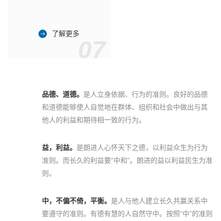
了解更多
07
品德、道德。
是人立身依据、行为的准则。良好的品德
和道德能够使人自觉地在群体、组织和社会中做出与其
他人的利益和期待相一致的行为。
益，利益。
是朗进人心怀天下之德，以利益众生为行为
准则。而长久的利益要“中和”。朗进的益以利益民生为准
则。
中，不偏不倚，平衡。
是人与他人建立长久共赢关系中
要遵守的准则。有德有慧的人自然守中。按照“中”的准则