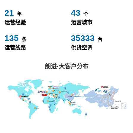
24
49
年
个
运营经验
运营城市
153
40000
条
台
运营线路
供货空调
朗进·大客户分布