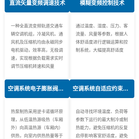
直流矢量变频调速技术
模糊变频控制技术
一种全直流变频轨道交通车
通过温度、湿度、压力、客
辆空调机组，冷凝风机、通
流量、风量等参数，根据人
风机及压缩机均由永磁同步
体舒适度进行逻辑运算和控
电机驱动，效率高，无极调
制系统，大幅提高舒适度
速，实现根据负载需求实时
调节压缩机转速和风量
空调系统电子膨胀阀热力学优化技术
空调系统自适应约束控制技术
热泵制热采用逆卡诺循环原
自动寻找环境温度、负荷等
理，从低温热源吸热（车厢
参数下运行的最大制冷或制
外）向高温热源（车厢内）
热能力，避免压缩机的反复
供热，向室内供热热量等于
启停影响客室舒适度，避免