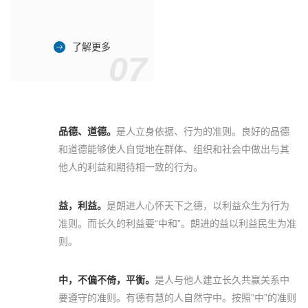
了解更多
07
品德、道德。
是人立身依据、行为的准则。良好的品德
和道德能够使人自觉地在群体、组织和社会中做出与其
他人的利益和期待相一致的行为。
益，利益。
是朗进人心怀天下之德，以利益众生为行为
准则。而长久的利益要“中和”。朗进的益以利益民生为准
则。
中，不偏不倚，平衡。
是人与他人建立长久共赢关系中
要遵守的准则。有德有慧的人自然守中。按照“中”的准则