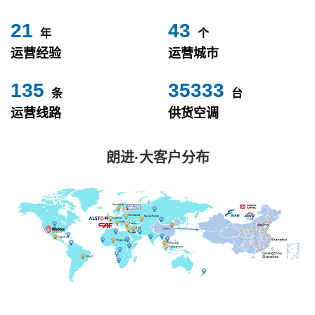
24
49
年
个
运营经验
运营城市
153
40000
条
台
运营线路
供货空调
朗进·大客户分布