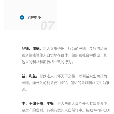
了解更多
07
品德、道德。
是人立身依据、行为的准则。良好的品德
和道德能够使人自觉地在群体、组织和社会中做出与其
他人的利益和期待相一致的行为。
益，利益。
是朗进人心怀天下之德，以利益众生为行为
准则。而长久的利益要“中和”。朗进的益以利益民生为准
则。
中，不偏不倚，平衡。
是人与他人建立长久共赢关系中
要遵守的准则。有德有慧的人自然守中。按照“中”的准则