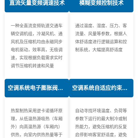
直流矢量变频调速技术
模糊变频控制技术
一种全直流变频轨道交通车
通过温度、湿度、压力、客
辆空调机组，冷凝风机、通
流量、风量等参数，根据人
风机及压缩机均由永磁同步
体舒适度进行逻辑运算和控
电机驱动，效率高，无极调
制系统，大幅提高舒适度
速，实现根据负载需求实时
调节压缩机转速和风量
空调系统电子膨胀阀热力学优化技术
空调系统自适应约束控制技术
热泵制热采用逆卡诺循环原
自动寻找环境温度、负荷等
理，从低温热源吸热（车厢
参数下运行的最大制冷或制
外）向高温热源（车厢内）
热能力，避免压缩机的反复
供热，向室内供热热量等于
启停影响客室舒适度，避免