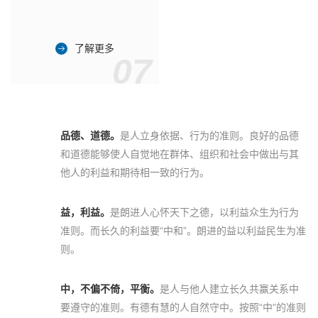
了解更多
07
品德、道德。
是人立身依据、行为的准则。良好的品德
和道德能够使人自觉地在群体、组织和社会中做出与其
他人的利益和期待相一致的行为。
益，利益。
是朗进人心怀天下之德，以利益众生为行为
准则。而长久的利益要“中和”。朗进的益以利益民生为准
则。
中，不偏不倚，平衡。
是人与他人建立长久共赢关系中
要遵守的准则。有德有慧的人自然守中。按照“中”的准则