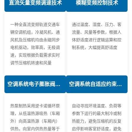
直流矢量变频调速技术
模糊变频控制技术
一种全直流变频轨道交通车
通过温度、湿度、压力、客
辆空调机组，冷凝风机、通
流量、风量等参数，根据人
风机及压缩机均由永磁同步
体舒适度进行逻辑运算和控
电机驱动，效率高，无极调
制系统，大幅提高舒适度
速，实现根据负载需求实时
调节压缩机转速和风量
空调系统电子膨胀阀热力学优化技术
空调系统自适应约束控制技术
热泵制热采用逆卡诺循环原
自动寻找环境温度、负荷等
理，从低温热源吸热（车厢
参数下运行的最大制冷或制
外）向高温热源（车厢内）
热能力，避免压缩机的反复
供热，向室内供热热量等于
启停影响客室舒适度，避免