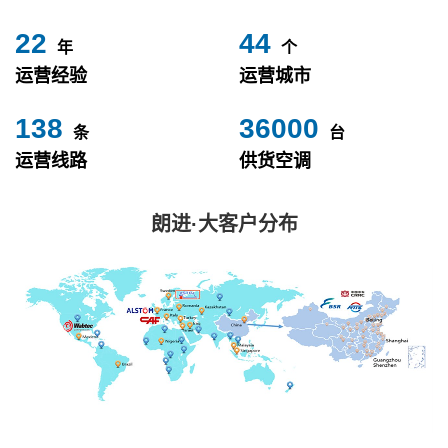
24
49
年
个
运营经验
运营城市
153
40000
条
台
运营线路
供货空调
朗进·大客户分布