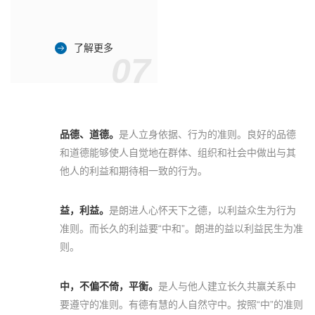
了解更多
07
品德、道德。
是人立身依据、行为的准则。良好的品德
和道德能够使人自觉地在群体、组织和社会中做出与其
他人的利益和期待相一致的行为。
益，利益。
是朗进人心怀天下之德，以利益众生为行为
准则。而长久的利益要“中和”。朗进的益以利益民生为准
则。
中，不偏不倚，平衡。
是人与他人建立长久共赢关系中
要遵守的准则。有德有慧的人自然守中。按照“中”的准则