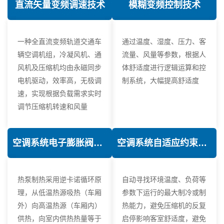
直流矢量变频调速技术
模糊变频控制技术
一种全直流变频轨道交通车
通过温度、湿度、压力、客
辆空调机组，冷凝风机、通
流量、风量等参数，根据人
风机及压缩机均由永磁同步
体舒适度进行逻辑运算和控
电机驱动，效率高，无极调
制系统，大幅提高舒适度
速，实现根据负载需求实时
调节压缩机转速和风量
空调系统电子膨胀阀热力学优化技术
空调系统自适应约束控制技术
热泵制热采用逆卡诺循环原
自动寻找环境温度、负荷等
理，从低温热源吸热（车厢
参数下运行的最大制冷或制
外）向高温热源（车厢内）
热能力，避免压缩机的反复
供热，向室内供热热量等于
启停影响客室舒适度，避免